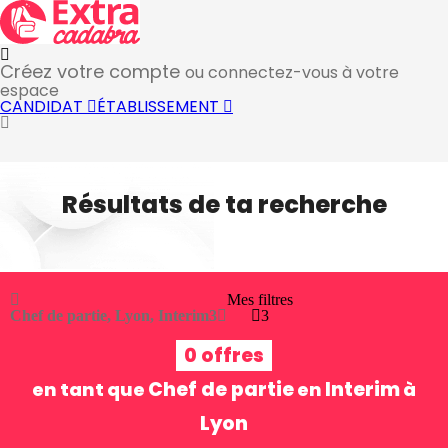
Créez votre compte
ou connectez-vous à votre
espace
CANDIDAT
ÉTABLISSEMENT
Résultats de ta recherche
Mes filtres
Chef de partie, Lyon, Interim
3
3
0 offres
Chef de partie
Interim
en tant que
en
à
Lyon