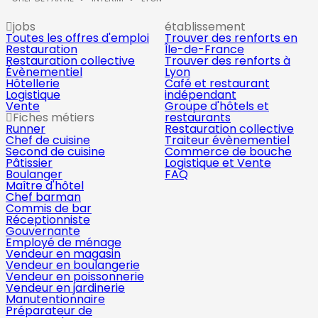
jobs
établissement
Toutes les offres d'emploi
Trouver des renforts en
Restauration
Île-de-France
Restauration collective
Trouver des renforts à
Évènementiel
Lyon
Hôtellerie
Café et restaurant
Logistique
indépendant
Vente
Groupe d'hôtels et
Fiches métiers
restaurants
Runner
Restauration collective
Chef de cuisine
Traiteur évènementiel
Second de cuisine
Commerce de bouche
Pâtissier
Logistique et Vente
Boulanger
FAQ
Maître d'hôtel
Chef barman
Commis de bar
Réceptionniste
Gouvernante
Employé de ménage
Vendeur en magasin
Vendeur en boulangerie
Vendeur en poissonnerie
Vendeur en jardinerie
Manutentionnaire
Préparateur de