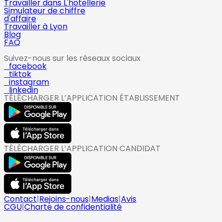
Travailler dans L'hotellerie
Simulateur de chiffre
d'affaire
Travailler à Lyon
Blog
FAQ
Suivez-nous sur les réseaux sociaux
facebook
tiktok
instagram
linkedin
TÉLÉCHARGER L’APPLICATION ÉTABLISSEMENT
TÉLÉCHARGER L’APPLICATION CANDIDAT
Contact
|
Rejoins-nous
|
Medias
|
Avis
CGU
|
Charte de confidentialité