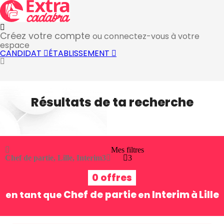
Créez votre compte
ou connectez-vous à votre
espace
CANDIDAT
ÉTABLISSEMENT
Résultats de ta recherche
Mes filtres
Chef de partie, Lille, Interim
3
3
0 offres
Chef de partie
Interim
Lille
en tant que
en
à