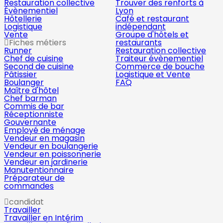
Restauration collective
Trouver des renforts à
Évènementiel
Lyon
Hôtellerie
Café et restaurant
Logistique
indépendant
Vente
Groupe d'hôtels et
Fiches métiers
restaurants
Runner
Restauration collective
Chef de cuisine
Traiteur évènementiel
Second de cuisine
Commerce de bouche
Pâtissier
Logistique et Vente
Boulanger
FAQ
Maître d'hôtel
Chef barman
Commis de bar
Réceptionniste
Gouvernante
Employé de ménage
Vendeur en magasin
Vendeur en boulangerie
Vendeur en poissonnerie
Vendeur en jardinerie
Manutentionnaire
Préparateur de
commandes
candidat
Travailler
Travailler en Intérim