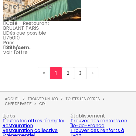
Chef de partie
variable
Café - Restaurant
BRULANT PARIS
Dès que possible
75010
Paris
39h/sem.
Voir l'offre
«
»
1
2
3
ACCUEIL
TROUVER UN JOB
TOUTES LES OFFRES
CHEF DE PARTIE
CDI
jobs
établissement
Toutes les offres d'emploi
Trouver des renforts en
Restauration
Île-de-France
Restauration collective
Trouver des renforts à
Évènementiel
Lyon