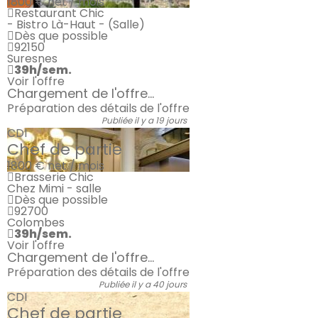
1800 €
net / mois
Restaurant Chic
- Bistro Là-Haut - (Salle)
Dès que possible
92150
Suresnes
39h/sem.
Voir l'offre
Chargement de l'offre...
Préparation des détails de l'offre
Publiée il y a 19 jours
CDI
Chef de partie
1800 €
net / mois
Brasserie Chic
Chez Mimi - salle
Dès que possible
92700
Colombes
39h/sem.
Voir l'offre
Chargement de l'offre...
Préparation des détails de l'offre
Publiée il y a 40 jours
CDI
Chef de partie