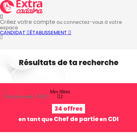
Créez votre compte
ou connectez-vous à votre
espace
CANDIDAT
ÉTABLISSEMENT
Résultats de ta recherche
Mes filtres
Chef de partie, CDI
2
2
34 offres
Chef de partie
CDI
en tant que
en