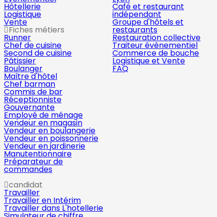
Hôtellerie
Café et restaurant
Logistique
indépendant
Vente
Groupe d'hôtels et
Fiches métiers
restaurants
Runner
Restauration collective
Chef de cuisine
Traiteur évènementiel
Second de cuisine
Commerce de bouche
Pâtissier
Logistique et Vente
Boulanger
FAQ
Maître d'hôtel
Chef barman
Commis de bar
Réceptionniste
Gouvernante
Employé de ménage
Vendeur en magasin
Vendeur en boulangerie
Vendeur en poissonnerie
Vendeur en jardinerie
Manutentionnaire
Préparateur de
commandes
candidat
Travailler
Travailler en Intérim
Travailler dans L'hotellerie
Simulateur de chiffre