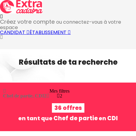
Créez votre compte
ou connectez-vous à votre
espace
CANDIDAT
ÉTABLISSEMENT
Résultats de ta recherche
Mes filtres
Chef de partie, CDI
2
2
36 offres
Chef de partie
CDI
en tant que
en