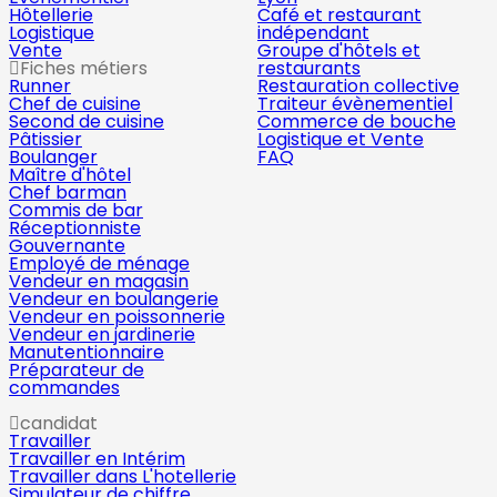
Hôtellerie
Café et restaurant
Logistique
indépendant
Vente
Groupe d'hôtels et
Fiches métiers
restaurants
Runner
Restauration collective
Chef de cuisine
Traiteur évènementiel
Second de cuisine
Commerce de bouche
Pâtissier
Logistique et Vente
Boulanger
FAQ
Maître d'hôtel
Chef barman
Commis de bar
Réceptionniste
Gouvernante
Employé de ménage
Vendeur en magasin
Vendeur en boulangerie
Vendeur en poissonnerie
Vendeur en jardinerie
Manutentionnaire
Préparateur de
commandes
candidat
Travailler
Travailler en Intérim
Travailler dans L'hotellerie
Simulateur de chiffre