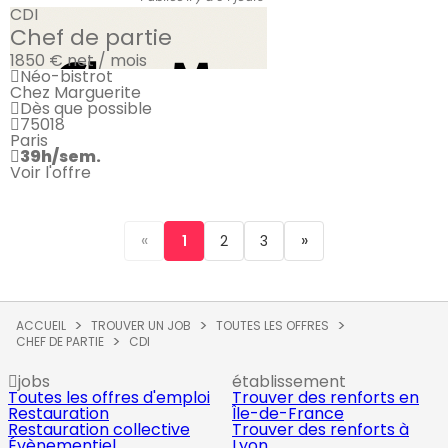
CDI
Chef de partie
1850 €
net / mois
Néo-bistrot
Chez Marguerite
Dès que possible
75018
Paris
39h/sem.
Voir l'offre
«
»
1
2
3
ACCUEIL
TROUVER UN JOB
TOUTES LES OFFRES
CHEF DE PARTIE
CDI
jobs
établissement
Toutes les offres d'emploi
Trouver des renforts en
Restauration
Île-de-France
Restauration collective
Trouver des renforts à
Évènementiel
Lyon