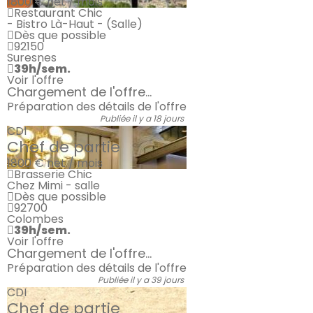
1800 €
net / mois
Restaurant Chic
- Bistro Là-Haut - (Salle)
Dès que possible
92150
Suresnes
39h/sem.
Voir l'offre
Chargement de l'offre...
Préparation des détails de l'offre
Publiée il y a 18 jours
CDI
Chef de partie
1800 €
net / mois
Brasserie Chic
Chez Mimi - salle
Dès que possible
92700
Colombes
39h/sem.
Voir l'offre
Chargement de l'offre...
Préparation des détails de l'offre
Publiée il y a 39 jours
CDI
Chef de partie