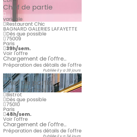
CDI
Chef de partie
variable
Restaurant Chic
BAGNARD GALERIES LAFAYETTE
Dès que possible
75009
Paris
39h/sem.
Voir l'offre
Chargement de l'offre...
Préparation des détails de l'offre
Publiée il y a 38 jours
CDI
Chef de partie
1750 €
net / mois
Bistrot
Dès que possible
75010
Paris
48h/sem.
Voir l'offre
Chargement de l'offre...
Préparation des détails de l'offre
Publiée il y a 34 jours