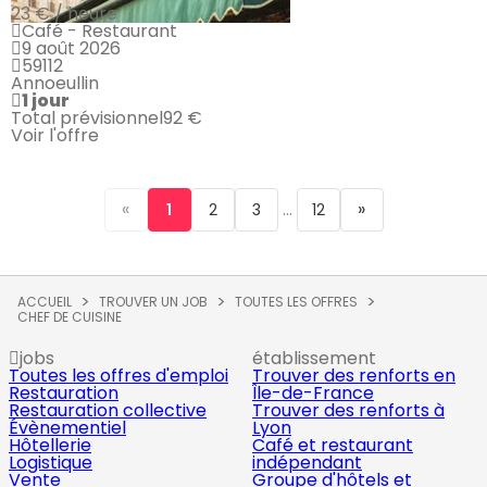
23 € / heure
Café - Restaurant
9 août 2026
59112
Annoeullin
1 jour
Total prévisionnel
92 €
Voir l'offre
«
...
»
1
2
3
12
ACCUEIL
TROUVER UN JOB
TOUTES LES OFFRES
CHEF DE CUISINE
jobs
établissement
Toutes les offres d'emploi
Trouver des renforts en
Restauration
Île-de-France
Restauration collective
Trouver des renforts à
Évènementiel
Lyon
Hôtellerie
Café et restaurant
Logistique
indépendant
Vente
Groupe d'hôtels et