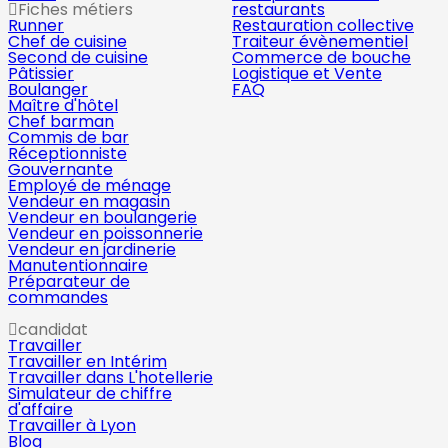
Fiches métiers
restaurants
Runner
Restauration collective
Chef de cuisine
Traiteur évènementiel
Second de cuisine
Commerce de bouche
Pâtissier
Logistique et Vente
Boulanger
FAQ
Maître d'hôtel
Chef barman
Commis de bar
Réceptionniste
Gouvernante
Employé de ménage
Vendeur en magasin
Vendeur en boulangerie
Vendeur en poissonnerie
Vendeur en jardinerie
Manutentionnaire
Préparateur de
commandes
candidat
Travailler
Travailler en Intérim
Travailler dans L'hotellerie
Simulateur de chiffre
d'affaire
Travailler à Lyon
Blog