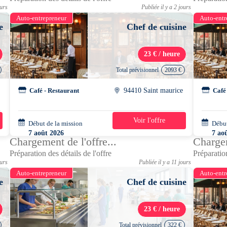
ours
Publiée il y a 2 jours
Auto-entrepreneur
Auto-entr
e
Chef de cuisine
23 € / heure
Total prévisionnel
2093 €
Café - Restaurant
94410 Saint maurice
Café
Voir l'offre
Début de la mission
3 semaines
Début
7 août 2026
7 ao
Chargement de l'offre...
Chargem
08h00 - 15h00
10h0
Préparation des détails de l'offre
Préparation
ours
Publiée il y a 11 jours
Auto-entrepreneur
Auto-entr
e
Chef de cuisine
23 € / heure
Total prévisionnel
322 €