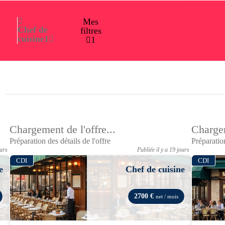
Mes
Chef de
filtres
cuisine
1
1
Chargement de l'offre...
Chargem
Préparation des détails de l'offre
Préparation
ours
Publiée il y a 19 jours
CDI
CDI
e
Chef de cuisine
2700 €
net / mois