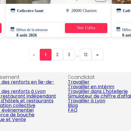
Collective Santé
28000 Chartres
Café
Voir l'offre
Début de la mission
2 jours
Début
8 août 2026
8 ao
07h00 - 14h30
10h0
«
...
»
1
2
3
12
ssement
candidat
 des renforts en Île-de-
Travailler
Travailler en Intérim
 des renforts à Lyon
Travailler dans L'hotellerie
 restaurant indépendant
Simulateur de chiffre d'affa
d'hôtels et restaurants
Travailler à Lyon
ation collective
Blog
r évènementiel
FAQ
ce de bouche
que et Vente