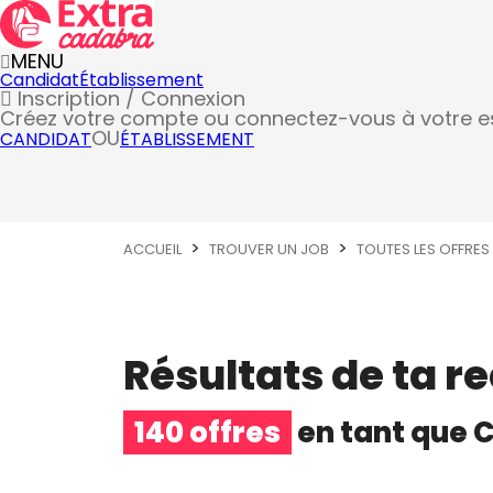
MENU
Candidat
Établissement
Inscription / Connexion
Créez votre compte
ou connectez-vous à votre 
OU
CANDIDAT
ÉTABLISSEMENT
ACCUEIL
TROUVER UN JOB
TOUTES LES OFFRES
Résultats de ta r
140 offres
en tant que
C
Chef de cuisine