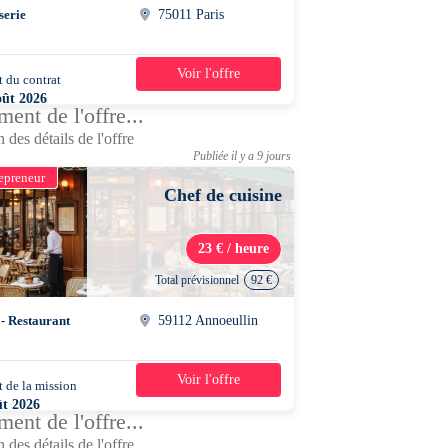
serie
75011 Paris
Voir l'offre
 du contrat
42h/semaine
oût 2026
ent de l'offre...
 des détails de l'offre
Publiée il y a 9 jours
epreneur
Chef de cuisine
23 € / heure
Total prévisionnel
92 €
 - Restaurant
59112 Annoeullin
Voir l'offre
 de la mission
1 jour
ût 2026
ent de l'offre...
0 - 14h00
 des détails de l'offre