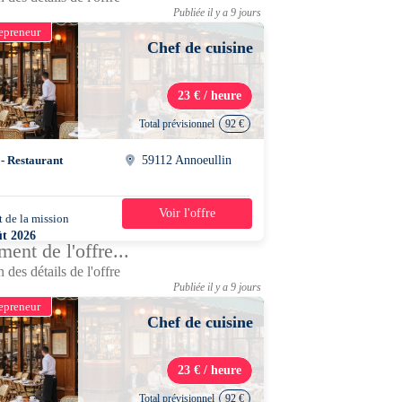
Publiée il y a 9 jours
epreneur
Chef de cuisine
23 € / heure
Total prévisionnel
92 €
 - Restaurant
59112 Annoeullin
Voir l'offre
 de la mission
1 jour
ût 2026
ent de l'offre...
0 - 14h00
 des détails de l'offre
Publiée il y a 9 jours
epreneur
Chef de cuisine
23 € / heure
Total prévisionnel
92 €