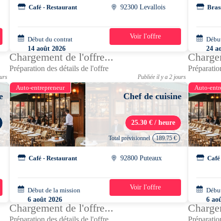
Café - Restaurant
92300 Levallois
Bras
Voir l'offre
Début du contrat
39h/semaine
Début
14 août 2026
24 a
Chargement de l'offre...
Chargem
Préparation des détails de l'offre
Préparation
ours
Publiée il y a 2 jours
Auto-entrepreneur
Auto-entr
e
Chef de cuisine
25.30 € / heure
Total prévisionnel
189.75 €
Café - Restaurant
92800 Puteaux
Café
Voir l'offre
Début de la mission
1 jour
Début
6 août 2026
6 ao
Chargement de l'offre...
Chargem
08h00 - 16h00
10h0
Préparation des détails de l'offre
Préparation