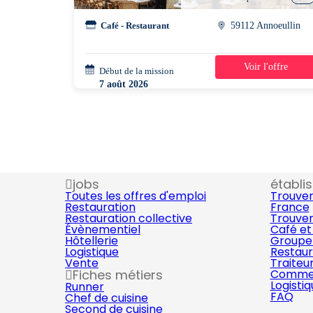
Café - Restaurant
59112 Annoeullin
Voir l'offre
Début de la mission
1 jour
7 août 2026
10h00 - 14h00
jobs
établi
Toutes les offres d'emploi
Trouver
Restauration
France
Restauration collective
Trouver
Évènementiel
Café et
Hôtellerie
Groupe 
Logistique
Restaur
Vente
Traiteu
Fiches métiers
Commer
Logisti
Runner
FAQ
Chef de cuisine
Second de cuisine