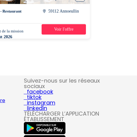
 - Restaurant
59112 Annoeullin
Voir l'offre
 de la mission
1 jour
ût 2026
0 - 14h00
Suivez-nous sur les réseaux
sociaux
facebook
tiktok
ire
instagram
linkedin
TÉLÉCHARGER L’APPLICATION
ÉTABLISSEMENT