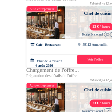
Publiée il y a 12 j
Auto-entrepreneur
Chef de cuisin
23 € / heure
Total prévisionnel
92 €
Café - Restaurant
59112 Annoeullin
Voir l'offre
Début de la mission
1 jour
6 août 2026
Chargement de l'offre...
10h00 - 14h00
Préparation des détails de l'offre
Publiée il y a 12 j
Auto-entrepreneur
Chef de cuisin
23 € / heure
Total prévisionnel
92 €