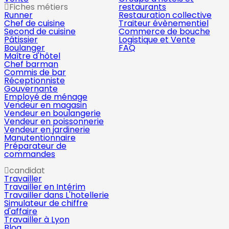
Fiches métiers
restaurants
Runner
Restauration collective
Chef de cuisine
Traiteur évènementiel
Second de cuisine
Commerce de bouche
Pâtissier
Logistique et Vente
Boulanger
FAQ
Maître d'hôtel
Chef barman
Commis de bar
Réceptionniste
Gouvernante
Employé de ménage
Vendeur en magasin
Vendeur en boulangerie
Vendeur en poissonnerie
Vendeur en jardinerie
Manutentionnaire
Préparateur de
commandes
candidat
Travailler
Travailler en Intérim
Travailler dans L'hotellerie
Simulateur de chiffre
d'affaire
Travailler à Lyon
Blog