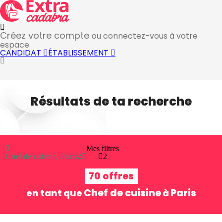
Créez votre compte
ou connectez-vous à votre
espace
CANDIDAT
ÉTABLISSEMENT
Résultats de ta recherche
Mes filtres
Chef de cuisine, Paris
2
2
70 offres
Chef de cuisine
Paris
en tant que
à