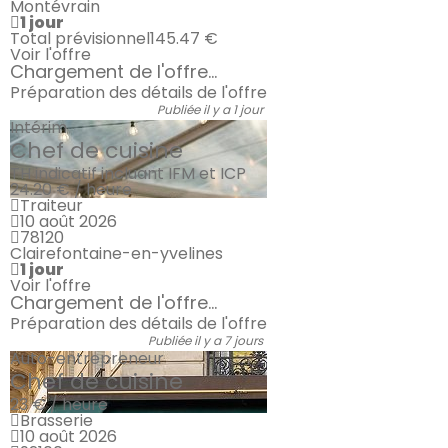
Montévrain
1 jour
Total prévisionnel
145.47 €
Voir l'offre
Chargement de l'offre...
Préparation des détails de l'offre
Publiée il y a 1 jour
Intérim
Chef de cuisine
TH indicatif incluant IFM et ICP
24.20 € / heure
Traiteur
10 août 2026
78120
Clairefontaine-en-yvelines
1 jour
Voir l'offre
Chargement de l'offre...
Préparation des détails de l'offre
Publiée il y a 7 jours
Auto-entrepreneur
Chef de cuisine
23 € / heure
Brasserie
10 août 2026