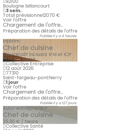
92100
Boulogne billancourt
3 sem.
Total prévisionnel
2070 €
Voir l'offre
Chargement de l'offre...
Préparation des détails de l'offre
Publiée il y a 4 heures
Intérim
Chef de cuisine
TH indicatif incluant IFM et ICP
16.17 € / heure
Collective Entreprise
12 août 2026
77310
Saint-fargeau-ponthierry
1 jour
Voir l'offre
Chargement de l'offre...
Préparation des détails de l'offre
Publiée il y a 127 jours
Auto-entrepreneur
Chef de cuisine
25.30 € / heure
Collective Santé