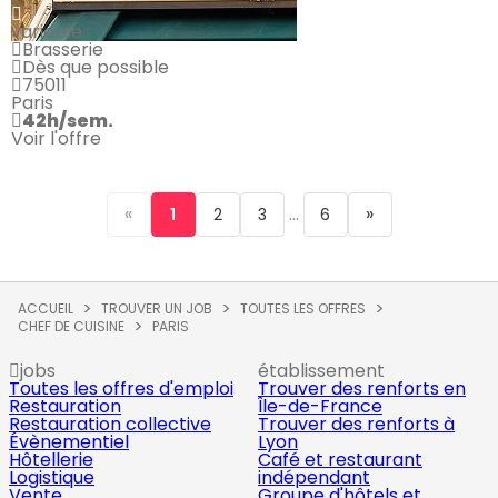
variable
Brasserie
Dès que possible
75011
Paris
42h/sem.
Voir l'offre
«
...
»
1
2
3
6
ACCUEIL
TROUVER UN JOB
TOUTES LES OFFRES
CHEF DE CUISINE
PARIS
jobs
établissement
Toutes les offres d'emploi
Trouver des renforts en
Restauration
Île-de-France
Restauration collective
Trouver des renforts à
Évènementiel
Lyon
Hôtellerie
Café et restaurant
Logistique
indépendant
Vente
Groupe d'hôtels et