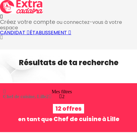
Créez votre compte
ou connectez-vous à votre
espace
CANDIDAT
ÉTABLISSEMENT
Résultats de ta recherche
Mes filtres
Chef de cuisine, Lille
2
2
12 offres
Chef de cuisine
Lille
en tant que
à