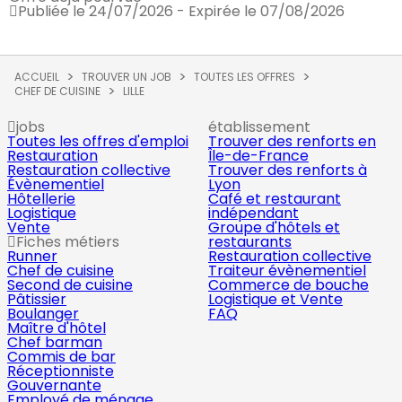
Publiée le 24/07/2026 - Expirée le 07/08/2026
ACCUEIL
TROUVER UN JOB
TOUTES LES OFFRES
CHEF DE CUISINE
LILLE
jobs
établissement
Toutes les offres d'emploi
Trouver des renforts en
Restauration
Île-de-France
Restauration collective
Trouver des renforts à
Évènementiel
Lyon
Hôtellerie
Café et restaurant
Logistique
indépendant
Vente
Groupe d'hôtels et
Fiches métiers
restaurants
Runner
Restauration collective
Chef de cuisine
Traiteur évènementiel
Second de cuisine
Commerce de bouche
Pâtissier
Logistique et Vente
Boulanger
FAQ
Maître d'hôtel
Chef barman
Commis de bar
Réceptionniste
Gouvernante
Employé de ménage