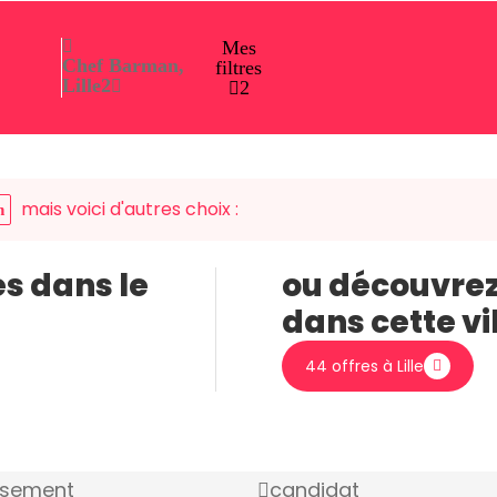
Mes
Chef Barman,
filtres
Lille
2
2
mais voici d'autres choix :
n
es dans le
ou découvrez
dans cette vi
44 offres à Lille
ssement
candidat