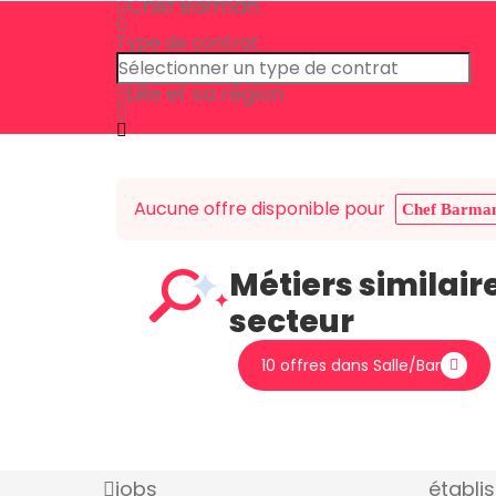
Chef Barman
Type de contrat
Lille et sa région
Aucune offre disponible pour
Chef Barma
Métiers similair
secteur
10 offres dans Salle/Bar
jobs
établi