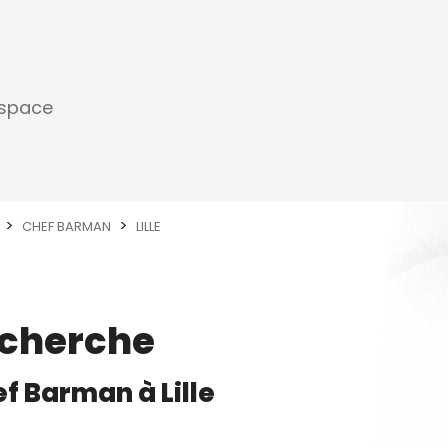
espace
CHEF BARMAN
LILLE
echerche
ef Barman
à
Lille