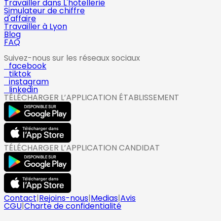
Travailler dans L'hotellerie
Simulateur de chiffre
d'affaire
Travailler à Lyon
Blog
FAQ
Suivez-nous sur les réseaux sociaux
facebook
tiktok
instagram
linkedin
TÉLÉCHARGER L’APPLICATION ÉTABLISSEMENT
TÉLÉCHARGER L’APPLICATION CANDIDAT
Contact
|
Rejoins-nous
|
Medias
|
Avis
CGU
|
Charte de confidentialité