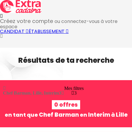
Créez votre compte
ou connectez-vous à votre
espace
CANDIDAT
ÉTABLISSEMENT
Résultats de ta recherche
Mes filtres
Chef Barman, Lille, Interim
3
3
0 offres
Chef Barman
Interim
Lille
en tant que
en
à