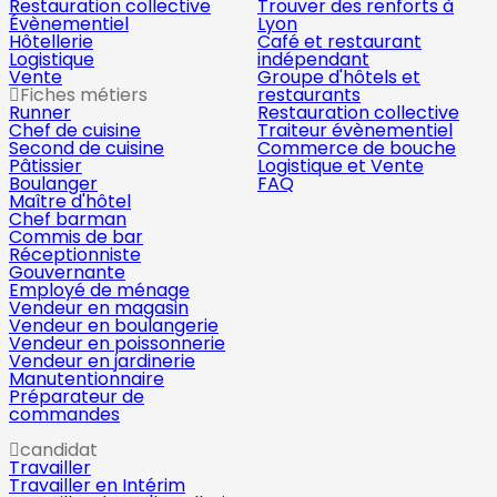
Restauration collective
Trouver des renforts à
Évènementiel
Lyon
Hôtellerie
Café et restaurant
Logistique
indépendant
Vente
Groupe d'hôtels et
Fiches métiers
restaurants
Runner
Restauration collective
Chef de cuisine
Traiteur évènementiel
Second de cuisine
Commerce de bouche
Pâtissier
Logistique et Vente
Boulanger
FAQ
Maître d'hôtel
Chef barman
Commis de bar
Réceptionniste
Gouvernante
Employé de ménage
Vendeur en magasin
Vendeur en boulangerie
Vendeur en poissonnerie
Vendeur en jardinerie
Manutentionnaire
Préparateur de
commandes
candidat
Travailler
Travailler en Intérim