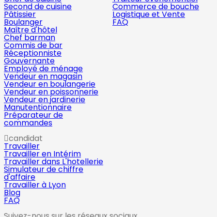
Second de cuisine
Commerce de bouche
Pâtissier
Logistique et Vente
Boulanger
FAQ
Maître d'hôtel
Chef barman
Commis de bar
Réceptionniste
Gouvernante
Employé de ménage
Vendeur en magasin
Vendeur en boulangerie
Vendeur en poissonnerie
Vendeur en jardinerie
Manutentionnaire
Préparateur de
commandes
candidat
Travailler
Travailler en Intérim
Travailler dans L'hotellerie
Simulateur de chiffre
d'affaire
Travailler à Lyon
Blog
FAQ
Suivez-nous sur les réseaux sociaux