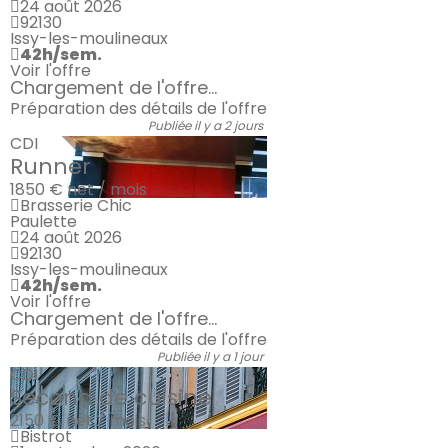
24 août 2026
92130
Issy-les-moulineaux
42h/sem.
Voir l'offre
Chargement de l'offre...
Préparation des détails de l'offre
Publiée il y a 2 jours
CDI
Runner
1850 €
net / mois
Brasserie Chic
Paulette
24 août 2026
92130
Issy-les-moulineaux
42h/sem.
Voir l'offre
Chargement de l'offre...
Préparation des détails de l'offre
Publiée il y a 1 jour
CDI
Second de cuisine
2150 €
net / mois
Bistrot