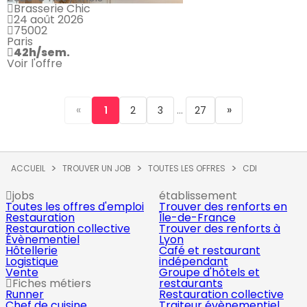
Brasserie Chic
24 août 2026
75002
Paris
42h/sem.
Voir l'offre
«
...
»
1
2
3
27
ACCUEIL
TROUVER UN JOB
TOUTES LES OFFRES
CDI
jobs
établissement
Toutes les offres d'emploi
Trouver des renforts en
Restauration
Île-de-France
Restauration collective
Trouver des renforts à
Évènementiel
Lyon
Hôtellerie
Café et restaurant
Logistique
indépendant
Vente
Groupe d'hôtels et
Fiches métiers
restaurants
Runner
Restauration collective
Chef de cuisine
Traiteur évènementiel