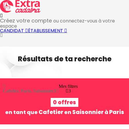
Créez votre compte
ou connectez-vous à votre
espace
CANDIDAT
ÉTABLISSEMENT
Résultats de ta recherche
Mes filtres
Cafetier, Paris, Saisonnier
3
3
0 offres
Cafetier
Saisonnier
Paris
en tant que
en
à