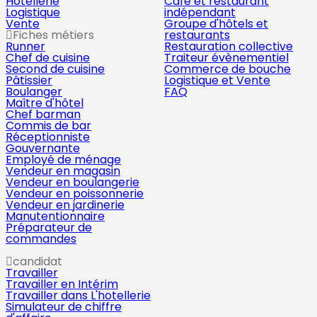
Hôtellerie
Café et restaurant
Logistique
indépendant
Vente
Groupe d'hôtels et
Fiches métiers
restaurants
Runner
Restauration collective
Chef de cuisine
Traiteur évènementiel
Second de cuisine
Commerce de bouche
Pâtissier
Logistique et Vente
Boulanger
FAQ
Maître d'hôtel
Chef barman
Commis de bar
Réceptionniste
Gouvernante
Employé de ménage
Vendeur en magasin
Vendeur en boulangerie
Vendeur en poissonnerie
Vendeur en jardinerie
Manutentionnaire
Préparateur de
commandes
candidat
Travailler
Travailler en Intérim
Travailler dans L'hotellerie
Simulateur de chiffre