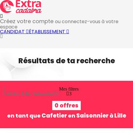
Créez votre compte
ou connectez-vous à votre
espace
CANDIDAT
ÉTABLISSEMENT
Résultats de ta recherche
Mes filtres
Cafetier, Lille, Saisonnier
3
3
0 offres
Cafetier
Saisonnier
Lille
en tant que
en
à