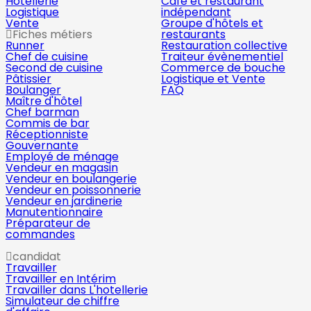
Hôtellerie
Café et restaurant
Logistique
indépendant
Vente
Groupe d'hôtels et
Fiches métiers
restaurants
Runner
Restauration collective
Chef de cuisine
Traiteur évènementiel
Second de cuisine
Commerce de bouche
Pâtissier
Logistique et Vente
Boulanger
FAQ
Maître d'hôtel
Chef barman
Commis de bar
Réceptionniste
Gouvernante
Employé de ménage
Vendeur en magasin
Vendeur en boulangerie
Vendeur en poissonnerie
Vendeur en jardinerie
Manutentionnaire
Préparateur de
commandes
candidat
Travailler
Travailler en Intérim
Travailler dans L'hotellerie
Simulateur de chiffre