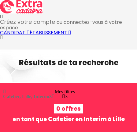
Créez votre compte
ou connectez-vous à votre
espace
CANDIDAT
ÉTABLISSEMENT
Résultats de ta recherche
Mes filtres
Cafetier, Lille, Interim
3
3
0 offres
Cafetier
Interim
Lille
en tant que
en
à