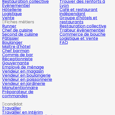
Restauration collective
Trouver des renforts à
Évènementiel
Lyon
Hôtellerie
Café et restaurant
Logistique
indépendant
Vente
Groupe d'hôtels et
Fiches métiers
restaurants
Runner
Restauration collective
Chef de cuisine
Traiteur évènementiel
Second de cuisine
Commerce de bouche
Pâtissier
Logistique et Vente
Boulanger
FAQ
Maître d'hôtel
Chef barman
Commis de bar
Réceptionniste
Gouvernante
Employé de ménage
Vendeur en magasin
Vendeur en boulangerie
Vendeur en poissonnerie
Vendeur en jardinerie
Manutentionnaire
Préparateur de
commandes
candidat
Travailler
Travailler en Intérim