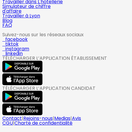
Travailler dans L'hotellerie
Simulateur de chiffre
d'affaire
Travailler à Lyon
Blog
FAQ
Suivez-nous sur les réseaux sociaux
facebook
tiktok
instagram
linkedin
TÉLÉCHARGER L’APPLICATION ÉTABLISSEMENT
TÉLÉCHARGER L’APPLICATION CANDIDAT
Contact
|
Rejoins-nous
|
Medias
|
Avis
CGU
|
Charte de confidentialité