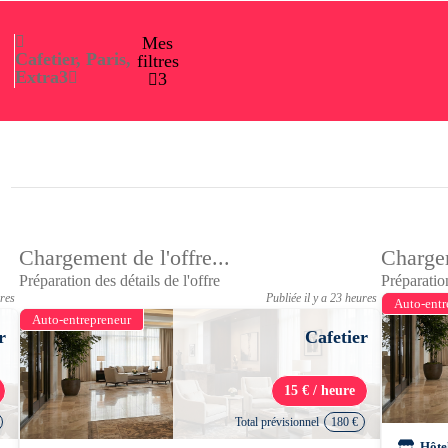
Mes
Cafetier, Paris,
filtres
Extra
3
3
Chargement de l'offre...
Chargem
Préparation des détails de l'offre
Préparation
ures
Publiée il y a 23 heures
Auto-entr
Auto-entrepreneur
r
Cafetier
15 € / heure
Total prévisionnel
180 €
Hôte