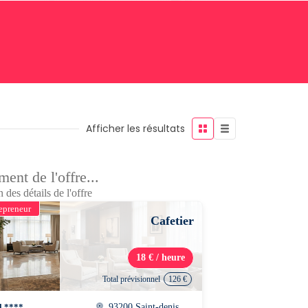
Afficher les résultats
ent de l'offre...
 des détails de l'offre
epreneur
Cafetier
18 € / heure
Total prévisionnel
126 €
l ****
93200 Saint-denis