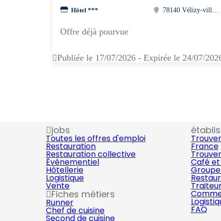
Hôtel ***
78140 Vélizy-villacoublay
Offre déjà pourvue
Publiée le 17/07/2026 - Expirée le 24/07/202
jobs
établi
Toutes les offres d'emploi
Trouver
Restauration
France
Restauration collective
Trouver
Évènementiel
Café et
Hôtellerie
Groupe 
Logistique
Restaur
Vente
Traiteu
Fiches métiers
Commer
Logisti
Runner
FAQ
Chef de cuisine
Second de cuisine