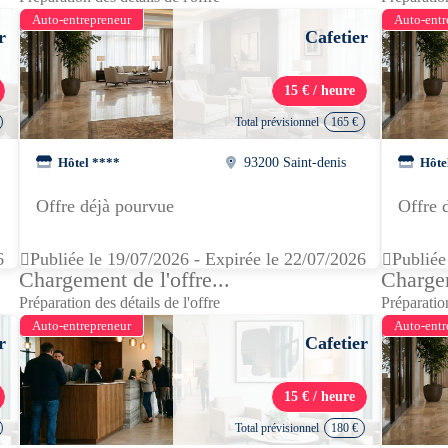
Auto-entrepreneur
Auto-entr
r
Cafetier
15 € / heure
Total prévisionnel
165 €
Hôtel ****
93200 Saint-denis
Hôte
Offre déjà pourvue
Offre 
6
Publiée le 19/07/2026 - Expirée le 22/07/2026
Publiée
Chargement de l'offre...
Chargem
Préparation des détails de l'offre
Préparation
Auto-entrepreneur
Auto-entr
r
Cafetier
15 € / heure
Total prévisionnel
180 €