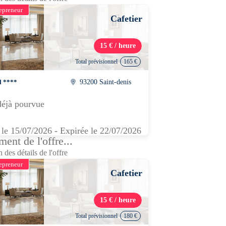
epreneur
Cafetier
15 € / heure
Total prévisionnel
165 €
l ****
93200 Saint-denis
déjà pourvue
 le 15/07/2026 - Expirée le 22/07/2026
ent de l'offre...
 des détails de l'offre
epreneur
Cafetier
15 € / heure
Total prévisionnel
180 €