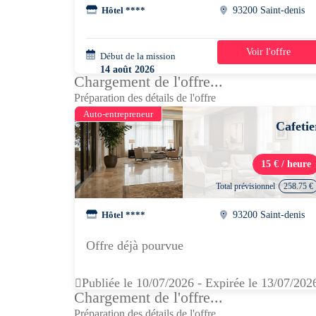
Hôtel ****
93200 Saint-denis
Voir l'offre
Début de la mission
3 jours
14 août 2026
Chargement de l'offre...
07h00 - 13h00
Préparation des détails de l'offre
Auto-entrepreneur
Cafetie
15 € / heure
Total prévisionnel
258.75 €
Hôtel ****
93200 Saint-denis
Offre déjà pourvue
Publiée le 10/07/2026 - Expirée le 13/07/202
Chargement de l'offre...
Préparation des détails de l'offre