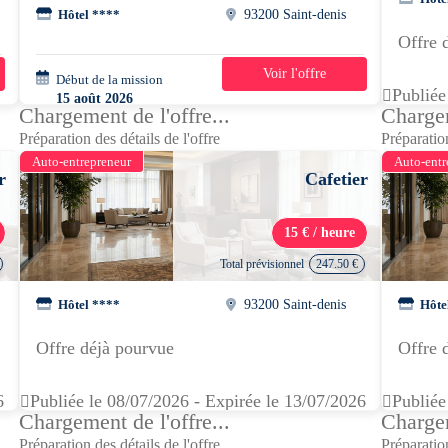
Hôtel ****
93200 Saint-denis
Offre 
Voir l'offre
Début de la mission
2 jours
Publiée
15 août 2026
Chargement de l'offre...
Chargem
07h00 - 13h00
Préparation des détails de l'offre
Préparation
Auto-entrepreneur
Auto-entr
r
Cafetier
15 € / heure
Total prévisionnel
247.50 €
Hôtel ****
93200 Saint-denis
Hôte
Offre déjà pourvue
Offre 
6
Publiée le 08/07/2026 - Expirée le 13/07/2026
Publiée
Chargement de l'offre...
Chargem
Préparation des détails de l'offre
Préparation