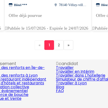
Hôtel ***
78140 Vélizy-villacoublay
Hôte
Offre déjà pourvue
Offre 
6
Publiée le 15/07/2026 - Expirée le 24/07/2026
Publiée
«
»
1
2
ssement
candidat
 des renforts en Île-de-
Travailler
Travailler en Intérim
 des renforts à Lyon
Travailler dans L'hotellerie
 restaurant indépendant
Simulateur de chiffre d'affa
d'hôtels et restaurants
Travailler à Lyon
ation collective
Blog
r évènementiel
FAQ
ce de bouche
que et Vente