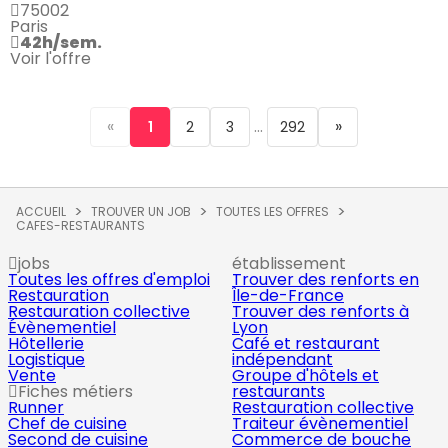
75002
Paris
42h/sem.
Voir l'offre
«
...
»
1
2
3
292
ACCUEIL
TROUVER UN JOB
TOUTES LES OFFRES
CAFES-RESTAURANTS
jobs
établissement
Toutes les offres d'emploi
Trouver des renforts en
Restauration
Île-de-France
Restauration collective
Trouver des renforts à
Évènementiel
Lyon
Hôtellerie
Café et restaurant
Logistique
indépendant
Vente
Groupe d'hôtels et
Fiches métiers
restaurants
Runner
Restauration collective
Chef de cuisine
Traiteur évènementiel
Second de cuisine
Commerce de bouche