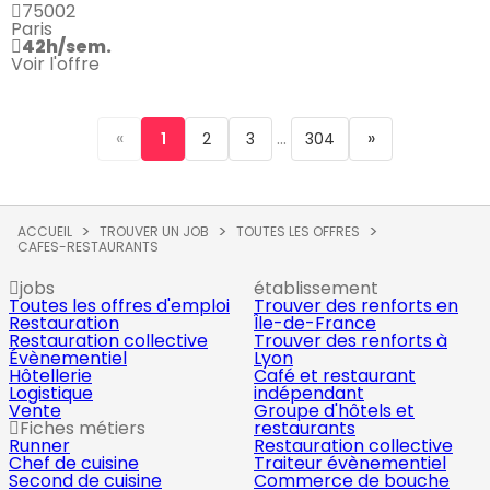
75002
Paris
42h/sem.
Voir l'offre
«
...
»
1
2
3
304
ACCUEIL
TROUVER UN JOB
TOUTES LES OFFRES
CAFES-RESTAURANTS
jobs
établissement
Toutes les offres d'emploi
Trouver des renforts en
Restauration
Île-de-France
Restauration collective
Trouver des renforts à
Évènementiel
Lyon
Hôtellerie
Café et restaurant
Logistique
indépendant
Vente
Groupe d'hôtels et
Fiches métiers
restaurants
Runner
Restauration collective
Chef de cuisine
Traiteur évènementiel
Second de cuisine
Commerce de bouche