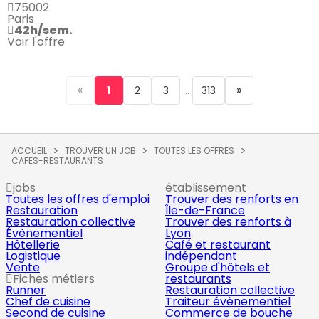
75002
Paris
42h/sem.
Voir l'offre
«
...
»
1
2
3
313
ACCUEIL
TROUVER UN JOB
TOUTES LES OFFRES
CAFES-RESTAURANTS
jobs
établissement
Toutes les offres d'emploi
Trouver des renforts en
Restauration
Île-de-France
Restauration collective
Trouver des renforts à
Évènementiel
Lyon
Hôtellerie
Café et restaurant
Logistique
indépendant
Vente
Groupe d'hôtels et
Fiches métiers
restaurants
Runner
Restauration collective
Chef de cuisine
Traiteur évènementiel
Second de cuisine
Commerce de bouche