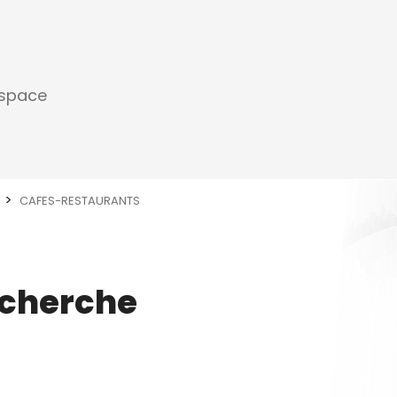
espace
CAFES-RESTAURANTS
echerche