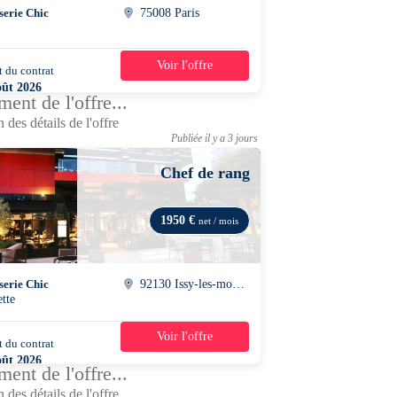
serie Chic
75008 Paris
Voir l'offre
 du contrat
39h/semaine
oût 2026
ent de l'offre...
 des détails de l'offre
Publiée il y a 3 jours
Chef de rang
1950 €
net / mois
serie Chic
92130 Issy-les-moulineaux
ette
Voir l'offre
 du contrat
42h/semaine
oût 2026
ent de l'offre...
 des détails de l'offre