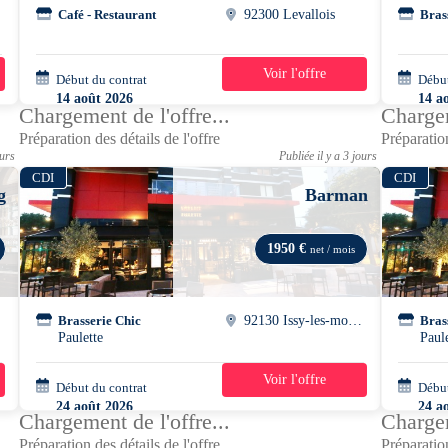
Café - Restaurant
92300 Levallois
Bras
Voir l'offre
Début du contrat
39h/semaine
Début
14 août 2026
14 a
Chargement de l'offre...
Chargem
Préparation des détails de l'offre
Préparation
ours
Publiée il y a 3 jours
CDI
CDI
g
Barman
1950 €
net / mois
Brasserie Chic
92130 Issy-les-moulineaux
Bras
Paulette
Paul
Voir l'offre
Début du contrat
42h/semaine
Début
24 août 2026
24 a
Chargement de l'offre...
Chargem
Préparation des détails de l'offre
Préparation