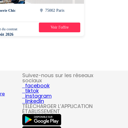
serie Chic
75002 Paris
Voir l'offre
 du contrat
42h/semaine
oût 2026
Suivez-nous sur les réseaux
sociaux
facebook
tiktok
ire
instagram
linkedin
TÉLÉCHARGER L’APPLICATION
ÉTABLISSEMENT