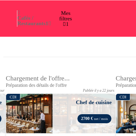
Mes
Cafés /
filtres
Restaurants
1
1
Chargement de l'offre...
Chargem
Préparation des détails de l'offre
Préparation
jour
Publiée il y a 22 jours
CDI
CDI
e
Chef de cuisine
2700 €
net / mois