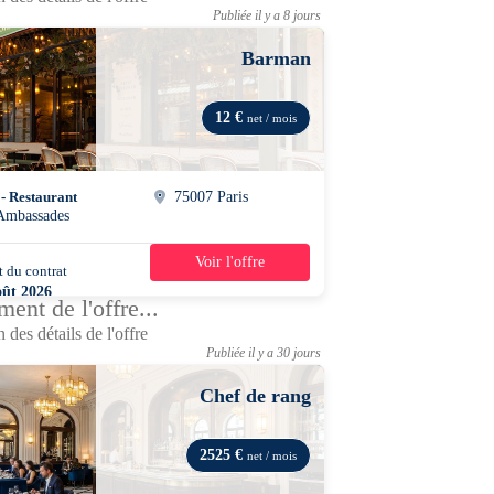
Publiée il y a 8 jours
Barman
12 €
net / mois
 - Restaurant
75007 Paris
Ambassades
Voir l'offre
 du contrat
45h/semaine
oût 2026
ent de l'offre...
 des détails de l'offre
Publiée il y a 30 jours
Chef de rang
2525 €
net / mois