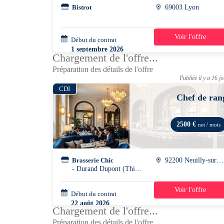
Bistrot
69003 Lyon
Voir l'offre
Début du contrat
39h/semaine
1 septembre 2026
Chargement de l'offre...
Préparation des détails de l'offre
Publiée il y a 16 j
CDI
Chef de ran
2500 €
net / mois
Brasserie Chic
92200 Neuilly-sur-seine
- Durand Dupont (Thierry Bourdoncle) -
Voir l'offre
Début du contrat
39h/semaine
22 août 2026
Chargement de l'offre...
Préparation des détails de l'offre