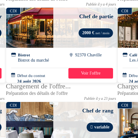
ours
Publiée il y a 4 jours
CDI
CDI
r
Chef de partie
2000 €
net / mois
x
Bistrot
92370 Chaville
Café
Bistrot du marché
Les 
Voir l'offre
Début du contrat
42h/semaine
Début
24 août 2026
24 a
Chargement de l'offre...
Chargem
Préparation des détails de l'offre
Préparation
ours
Publiée il y a 23 jours
CDI
CDI
g
Chef de rang
variable