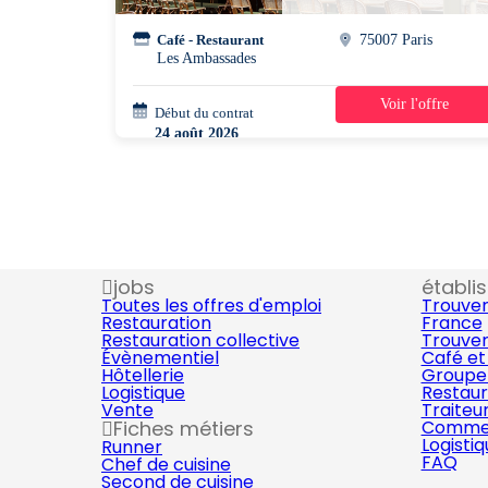
Café - Restaurant
75007 Paris
Les Ambassades
Voir l'offre
Début du contrat
45h/semaine
24 août 2026
jobs
établi
Toutes les offres d'emploi
Trouver
Restauration
France
Restauration collective
Trouver
Évènementiel
Café et
Hôtellerie
Groupe 
Logistique
Restaur
Vente
Traiteu
Fiches métiers
Commer
Logisti
Runner
FAQ
Chef de cuisine
Second de cuisine