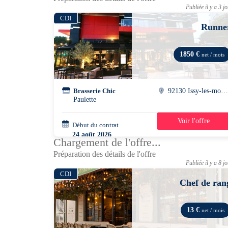
Publiée il y a 3 j
CDI
Runne
1850 €
net / mois
Brasserie Chic
92130 Issy-les-moulineau
Paulette
Voir l'offre
Début du contrat
42h/semaine
24 août 2026
Chargement de l'offre...
Préparation des détails de l'offre
Publiée il y a 8 j
CDI
Chef de ran
13 €
net / mois