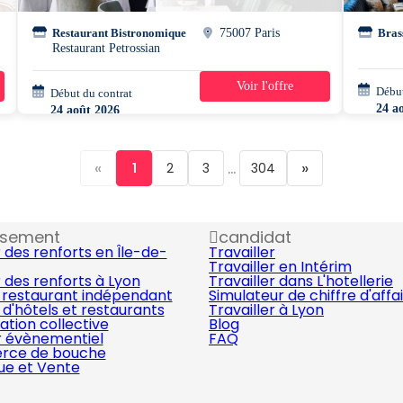
Restaurant Bistronomique
75007 Paris
Bras
Restaurant Petrossian
Voir l'offre
Début
Début du contrat
39h/semaine
24 a
24 août 2026
«
...
»
1
2
3
304
ssement
candidat
 des renforts en Île-de-
Travailler
Travailler en Intérim
 des renforts à Lyon
Travailler dans L'hotellerie
 restaurant indépendant
Simulateur de chiffre d'affa
d'hôtels et restaurants
Travailler à Lyon
ation collective
Blog
r évènementiel
FAQ
ce de bouche
que et Vente