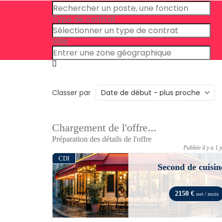
Type de contrat
Ville
Classer par
Chargement de l'offre...
Préparation des détails de l'offre
Publiée il y a 1 
CDI
Second de cuisin
2150 €
net / mois