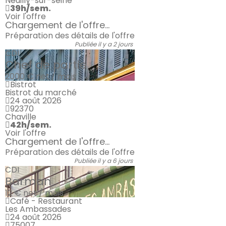
Neuilly-sur-seine
39h/sem.
Voir l'offre
Chargement de l'offre...
Préparation des détails de l'offre
Publiée il y a 2 jours
CDI
Chef de partie
2000 €
net / mois
Bistrot
Bistrot du marché
24 août 2026
92370
Chaville
42h/sem.
Voir l'offre
Chargement de l'offre...
Préparation des détails de l'offre
Publiée il y a 6 jours
CDI
Barman
12 €
net / mois
Café - Restaurant
Les Ambassades
24 août 2026
75007