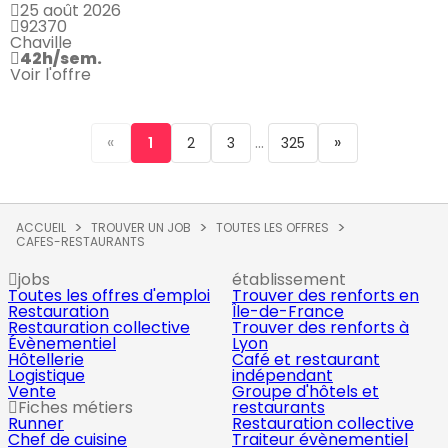
25 août 2026
92370
Chaville
42h/sem.
Voir l'offre
«
...
»
1
2
3
325
ACCUEIL
TROUVER UN JOB
TOUTES LES OFFRES
CAFES-RESTAURANTS
jobs
établissement
Toutes les offres d'emploi
Trouver des renforts en
Restauration
Île-de-France
Restauration collective
Trouver des renforts à
Évènementiel
Lyon
Hôtellerie
Café et restaurant
Logistique
indépendant
Vente
Groupe d'hôtels et
Fiches métiers
restaurants
Runner
Restauration collective
Chef de cuisine
Traiteur évènementiel