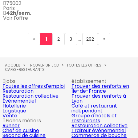
75002
Paris
42h/sem.
Voir l'offre
«
...
»
1
2
3
292
ACCUEIL
TROUVER UN JOB
TOUTES LES OFFRES
CAFES-RESTAURANTS
jobs
établissement
Toutes les offres d'emploi
Trouver des renforts en
Restauration
Île-de-France
Restauration collective
Trouver des renforts à
Évènementiel
Lyon
Hôtellerie
Café et restaurant
Logistique
indépendant
Vente
Groupe d'hôtels et
Fiches métiers
restaurants
Runner
Restauration collective
Chef de cuisine
Traiteur évènementiel
Second de cuisine
Commerce de bouche