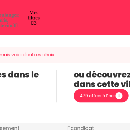
Mes
oulanger,
filtres
ris,
3
nterim
3
mais voici d'autres choix :
es dans le
ou découvrez
dans cette vi
479 offres à Paris
ssement
candidat