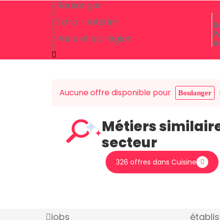
Boulanger
Extra - Intérim
B
Pa
Paris et sa région
I
Aucune offre disponible pour
Boulanger
Métiers similair
secteur
326 offres dans Cuisine
jobs
établi