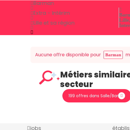
Barman
Extra - Intérim
Bar
Lille
Lille et sa région
Inte
Aucune offre disponible pour
ma
Barman
Métiers similair
secteur
199 offres dans Salle/Bar
jobs
établi