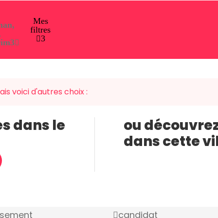
Mes
man,
filtres
,
3
rim
3
is voici d'autres choix :
es dans le
ou découvrez
dans cette vi
ssement
candidat