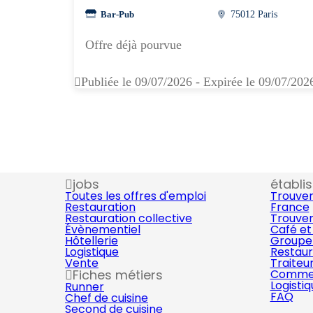
Bar-Pub
75012 Paris
Offre déjà pourvue
Publiée le 09/07/2026 - Expirée le 09/07/202
jobs
établi
Toutes les offres d'emploi
Trouver
Restauration
France
Restauration collective
Trouver
Évènementiel
Café et
Hôtellerie
Groupe 
Logistique
Restaur
Vente
Traiteu
Fiches métiers
Commer
Logisti
Runner
FAQ
Chef de cuisine
Second de cuisine