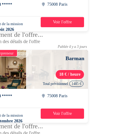
l *****
75008 Paris
Voir l'offre
 de la mission
1 jour
oût 2026
ent de l'offre...
0 - 00h15
 des détails de l'offre
Publiée il y a 3 jours
epreneur
Barman
18 € / heure
Total prévisionnel
1485 €
l *****
75008 Paris
Voir l'offre
 de la mission
1 mois
ptembre 2026
ent de l'offre...
0 - 00h15
 des détails de l'offre