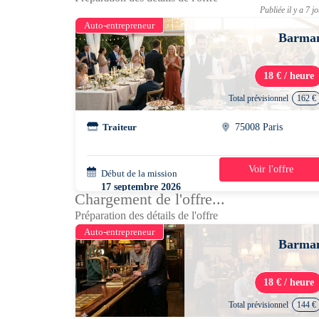
Publiée il y a 7 j
Auto-entrepreneur
Barma
18 € / heure
Total prévisionnel
162 €
Traiteur
75008 Paris
Voir l'offre
Début de la mission
1 jour
17 septembre 2026
Chargement de l'offre...
17h00 - 02h00
Préparation des détails de l'offre
Auto-entrepreneur
Barma
18 € / heure
Total prévisionnel
144 €