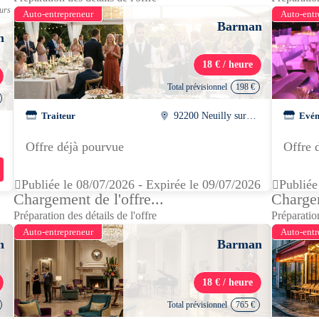
ours
Auto-entrepreneur
Auto-entr
Barman
n
18 € / heure
Total prévisionnel
198 €
Traiteur
92200 Neuilly sur seine
Evén
Offre déjà pourvue
Offre 
Publiée le 08/07/2026 - Expirée le 09/07/2026
Publiée
Chargement de l'offre...
Chargem
Préparation des détails de l'offre
Préparation
Auto-entrepreneur
Auto-entr
n
Barman
18 € / heure
Total prévisionnel
765 €