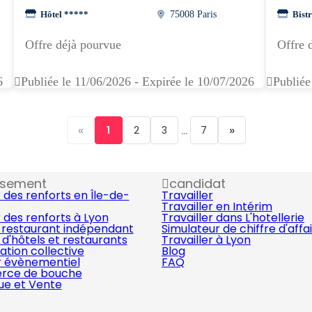
Hôtel *****
75008 Paris
Bistr
Offre déjà pourvue
Offre 
6
Publiée le 11/06/2026 - Expirée le 10/07/2026
Publiée
«
...
»
1
2
3
7
ssement
candidat
 des renforts en Île-de-
Travailler
Travailler en Intérim
 des renforts à Lyon
Travailler dans L'hotellerie
 restaurant indépendant
Simulateur de chiffre d'affa
d'hôtels et restaurants
Travailler à Lyon
ation collective
Blog
r évènementiel
FAQ
ce de bouche
que et Vente