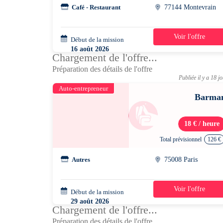
Café - Restaurant
77144 Montevrain
Voir l'offre
Début de la mission
1 jour
16 août 2026
Chargement de l'offre...
18h45 - 23h00
Préparation des détails de l'offre
Publiée il y a 18 j
Auto-entrepreneur
Barma
18 € / heure
Total prévisionnel
126 €
Autres
75008 Paris
Voir l'offre
Début de la mission
1 jour
29 août 2026
Chargement de l'offre...
17h00 - 00h00
Préparation des détails de l'offre