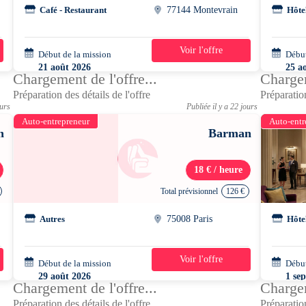
Café - Restaurant
77144 Montevrain
Hôte
Voir l'offre
Début de la mission
2 jours
Début
21 août 2026
25 a
Chargement de l'offre...
Chargem
18h30 - 23h00
15h3
Préparation des détails de l'offre
Préparation
ours
Publiée il y a 22 jours
Auto-entrepreneur
Auto-entr
n
Barman
18 € / heure
Total prévisionnel
126 €
Autres
75008 Paris
Hôte
Voir l'offre
Début de la mission
1 jour
Début
29 août 2026
1 se
Chargement de l'offre...
Chargem
17h00 - 00h00
15h3
Préparation des détails de l'offre
Préparation