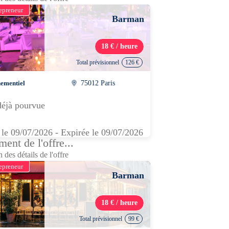
epreneur
Barman
18 € / heure
Total prévisionnel
126 €
ementiel
75012 Paris
déjà pourvue
 le 09/07/2026 - Expirée le 09/07/2026
ent de l'offre...
 des détails de l'offre
epreneur
Barman
18 € / heure
Total prévisionnel
99 €