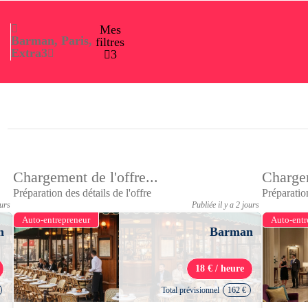
Mes
Barman, Paris,
filtres
Extra
3
3
Chargement de l'offre...
Chargem
Préparation des détails de l'offre
Préparation
ours
Publiée il y a 2 jours
Auto-entrepreneur
Auto-entr
n
Barman
18 € / heure
Total prévisionnel
162 €