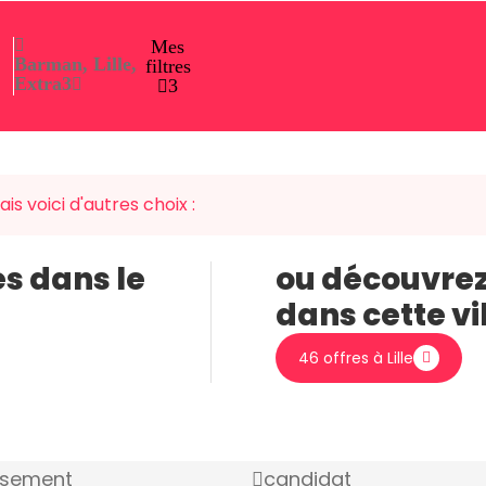
Mes
Barman, Lille,
filtres
Extra
3
3
is voici d'autres choix :
es dans le
ou découvrez
dans cette vi
46 offres à Lille
ssement
candidat