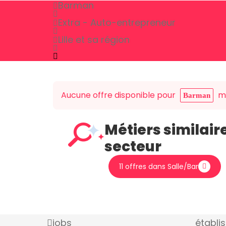
Barman
Extra - Auto-entrepreneur
Lille et sa région
Aucune offre disponible pour
ma
Barman
Métiers similair
secteur
11 offres dans Salle/Bar
jobs
établi