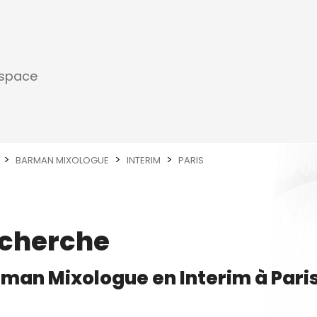
espace
BARMAN MIXOLOGUE
INTERIM
PARIS
echerche
rman Mixologue
en
Interim
à
Pari