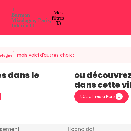
Mes
Barman
filtres
Mixologue, Paris,
3
Interim
3
mais voici d'autres choix :
ologue
es dans le
ou découvrez
dans cette vi
502 offres à Paris
ssement
candidat