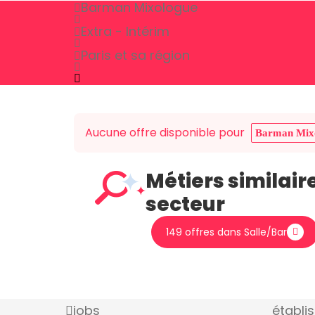
Barman Mixologue
Extra - Intérim
Paris et sa région
Aucune offre disponible pour
Barman Mix
Métiers similair
secteur
149 offres dans Salle/Bar
jobs
établi