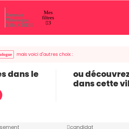
Mes
Barman
filtres
Mixologue,
3
Lille, CDI
3
mais voici d'autres choix :
ologue
es dans le
ou découvrez
dans cette vi
ssement
candidat