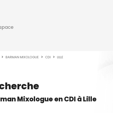
espace
BARMAN MIXOLOGUE
CDI
LILLE
echerche
rman Mixologue
en
CDI
à
Lille