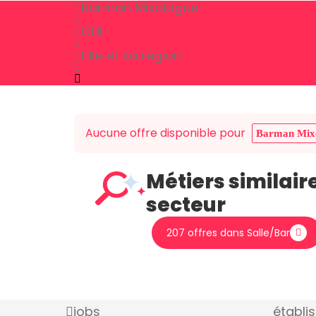
Barman Mixologue
CDI
Lille et sa région
Aucune offre disponible pour
Barman Mix
Métiers similair
secteur
207 offres dans Salle/Bar
jobs
établi