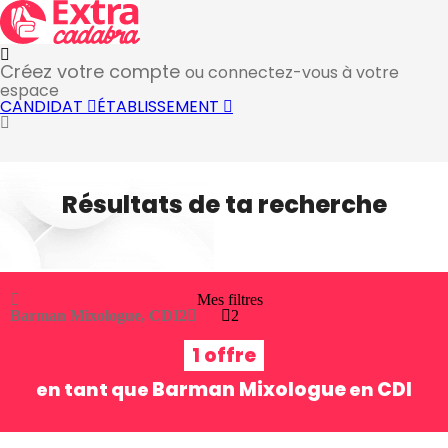
Créez votre compte
ou connectez-vous à votre
espace
CANDIDAT
ÉTABLISSEMENT
Résultats de ta recherche
Mes filtres
Barman Mixologue, CDI
2
2
1 offre
Barman Mixologue
CDI
en tant que
en