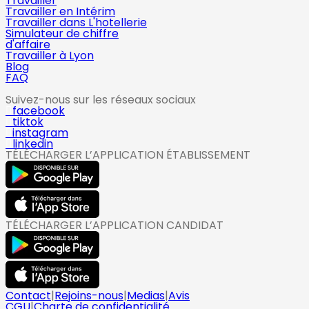
Travailler
Travailler en Intérim
Travailler dans L'hotellerie
Simulateur de chiffre
d'affaire
Travailler à Lyon
Blog
FAQ
Suivez-nous sur les réseaux sociaux
facebook
tiktok
instagram
linkedin
TÉLÉCHARGER L’APPLICATION ÉTABLISSEMENT
TÉLÉCHARGER L’APPLICATION CANDIDAT
Contact
|
Rejoins-nous
|
Medias
|
Avis
CGU
|
Charte de confidentialité