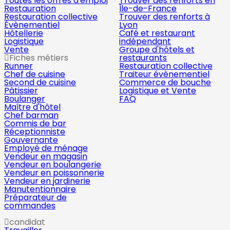
Toutes les offres d'emploi
Trouver des renforts en
Restauration
Île-de-France
Restauration collective
Trouver des renforts à
Évènementiel
Lyon
Hôtellerie
Café et restaurant
Logistique
indépendant
Vente
Groupe d'hôtels et
Fiches métiers
restaurants
Runner
Restauration collective
Chef de cuisine
Traiteur évènementiel
Second de cuisine
Commerce de bouche
Pâtissier
Logistique et Vente
Boulanger
FAQ
Maître d'hôtel
Chef barman
Commis de bar
Réceptionniste
Gouvernante
Employé de ménage
Vendeur en magasin
Vendeur en boulangerie
Vendeur en poissonnerie
Vendeur en jardinerie
Manutentionnaire
Préparateur de
commandes
candidat