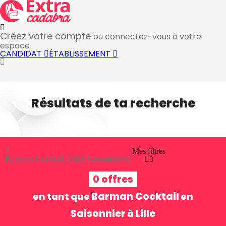
Créez votre compte
ou connectez-vous à votre
espace
CANDIDAT
ÉTABLISSEMENT
Résultats de ta recherche
Mes filtres
Barman Cocktail, Lille, Saisonnier
3
3
0 offres
Barman Cocktail
en tant que
en
Saisonnier
Lille
à