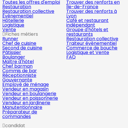
Toutes les offres d'emploi
Trouver des renforts en
Restauration
Île-de-France
Restauration collective
Trouver des renforts à
Évènementiel
Lyon
Hôtellerie
Café et restaurant
Logistique
indépendant
Vente
Groupe d'hôtels et
Fiches métiers
restaurants
Runner
Restauration collective
Chef de cuisine
Traiteur évènementiel
Second de cuisine
Commerce de bouche
Pâtissier
Logistique et Vente
Boulanger
FAQ
Maître d'hôtel
Chef barman
Commis de bar
Réceptionniste
Gouvernante
Employé de ménage
Vendeur en magasin
Vendeur en boulangerie
Vendeur en poissonnerie
Vendeur en jardinerie
Manutentionnaire
Préparateur de
commandes
candidat