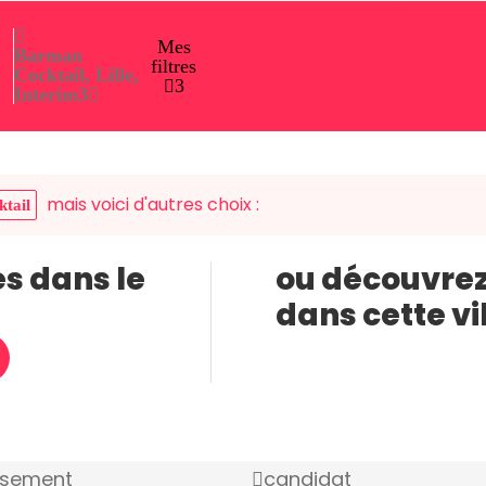
Mes
Barman
filtres
Cocktail, Lille,
3
Interim
3
mais voici d'autres choix :
tail
es dans le
ou découvrez
dans cette vi
ssement
candidat