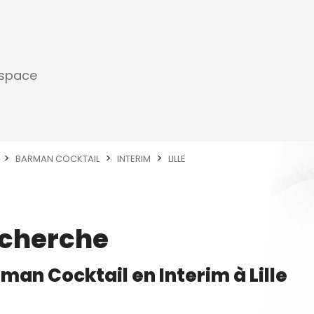
espace
BARMAN COCKTAIL
INTERIM
LILLE
echerche
man Cocktail
en
Interim
à
Lille