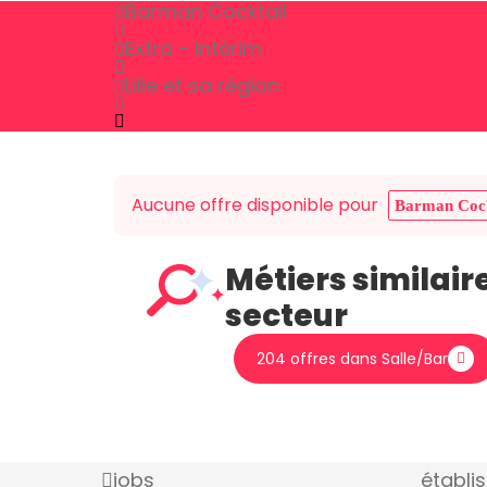
Barman Cocktail
Extra - Intérim
Lille et sa région
Aucune offre disponible pour
Barman Cock
Métiers similair
secteur
204 offres dans Salle/Bar
jobs
établi