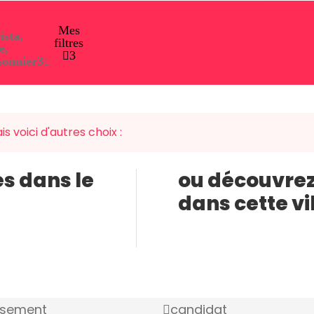
Mes
ista,
filtres
e,
3
sonnier
3
s voici d'autres choix :
es dans le
ou découvrez
dans cette vi
ssement
candidat