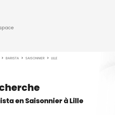
espace
BARISTA
SAISONNIER
LILLE
echerche
ista
en
Saisonnier
à
Lille