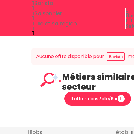
Barista
Saisonnier
Bar
Lill
Lille et sa région
Sai
Aucune offre disponible pour
mai
Barista
Métiers similair
secteur
11 offres dans Salle/Bar
jobs
établi