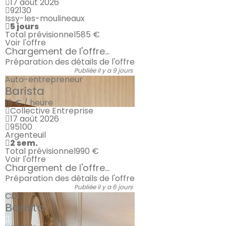
17 août 2026
92130
Issy-les-moulineaux
5 jours
Total prévisionnel
585 €
Voir l'offre
Chargement de l'offre...
Préparation des détails de l'offre
Publiée il y a 9 jours
Auto-entrepreneur
Barista
18 € / heure
Collective Entreprise
17 août 2026
95100
Argenteuil
2 sem.
Total prévisionnel
990 €
Voir l'offre
Chargement de l'offre...
Préparation des détails de l'offre
Publiée il y a 6 jours
CDI
Barista