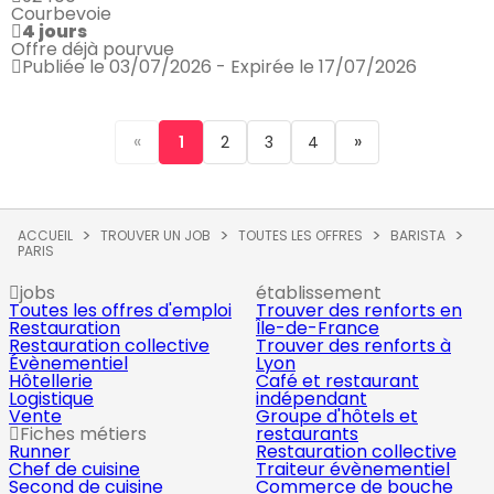
Courbevoie
4 jours
Offre déjà pourvue
Publiée le 03/07/2026 - Expirée le 17/07/2026
«
»
1
2
3
4
ACCUEIL
TROUVER UN JOB
TOUTES LES OFFRES
BARISTA
PARIS
jobs
établissement
Toutes les offres d'emploi
Trouver des renforts en
Restauration
Île-de-France
Restauration collective
Trouver des renforts à
Évènementiel
Lyon
Hôtellerie
Café et restaurant
Logistique
indépendant
Vente
Groupe d'hôtels et
Fiches métiers
restaurants
Runner
Restauration collective
Chef de cuisine
Traiteur évènementiel
Second de cuisine
Commerce de bouche