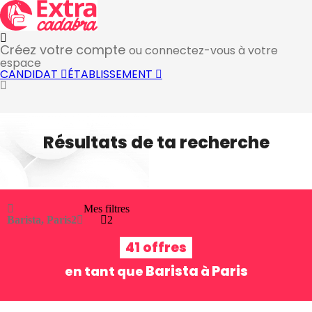
Créez votre compte
ou connectez-vous à votre
espace
CANDIDAT
ÉTABLISSEMENT
Résultats de ta recherche
Mes filtres
Barista, Paris
2
2
41 offres
Barista
Paris
en tant que
à