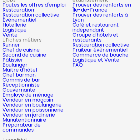
Toutes les offres d'emploi
Trouver des renforts en
Restauration
Île-de-France
Restauration collective
Trouver des renforts à
Évènementiel
Lyon
Hôtellerie
Café et restaurant
Logistique
indépendant
Vente
Groupe d'hôtels et
Fiches métiers
restaurants
Runner
Restauration collective
Chef de cuisine
Traiteur évènementiel
Second de cuisine
Commerce de bouche
Pâtissier
Logistique et Vente
Boulanger
FAQ
Maître d'hôtel
Chef barman
Commis de bar
Réceptionniste
Gouvernante
Employé de ménage
Vendeur en magasin
Vendeur en boulangerie
Vendeur en poissonnerie
Vendeur en jardinerie
Manutentionnaire
Préparateur de
commandes
candidat