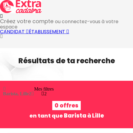
Créez votre compte
ou connectez-vous à votre
espace
CANDIDAT
ÉTABLISSEMENT
Résultats de ta recherche
Mes filtres
Barista, Lille
2
2
0 offres
Barista
Lille
en tant que
à