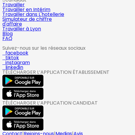
Travailler
Travailler en Intérim
Travailler dans L'hotellerie
Simulateur de chiffre
d'affaire
Travailler à Lyon
Blog
FAQ
Suivez-nous sur les réseaux sociaux
facebook
tiktok
instagram
linkedin
TÉLÉCHARGER L’APPLICATION ÉTABLISSEMENT
TÉLÉCHARGER L’APPLICATION CANDIDAT
Contact
|
Rejoins-nous
|
Medias
|
Avis