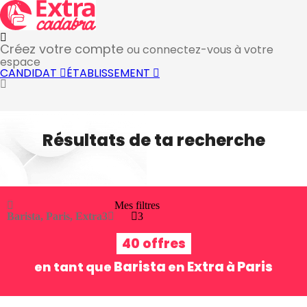
Créez votre compte
ou connectez-vous à votre
espace
CANDIDAT
ÉTABLISSEMENT
Résultats de ta recherche
Mes filtres
Barista, Paris, Extra
3
3
40 offres
Barista
Extra
Paris
en tant que
en
à