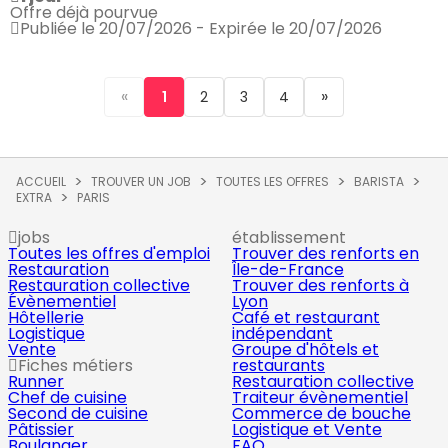
Offre déjà pourvue
Publiée le 20/07/2026 - Expirée le 20/07/2026
«
»
1
2
3
4
ACCUEIL
TROUVER UN JOB
TOUTES LES OFFRES
BARISTA
EXTRA
PARIS
jobs
établissement
Toutes les offres d'emploi
Trouver des renforts en
Restauration
Île-de-France
Restauration collective
Trouver des renforts à
Évènementiel
Lyon
Hôtellerie
Café et restaurant
Logistique
indépendant
Vente
Groupe d'hôtels et
Fiches métiers
restaurants
Runner
Restauration collective
Chef de cuisine
Traiteur évènementiel
Second de cuisine
Commerce de bouche
Pâtissier
Logistique et Vente
Boulanger
FAQ