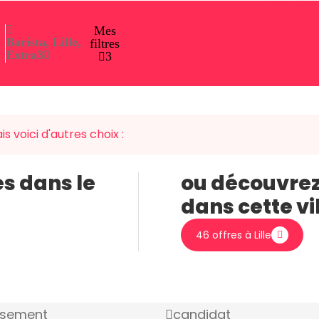
Mes
Barista, Lille,
filtres
Extra
3
3
s voici d'autres choix :
es dans le
ou découvrez
dans cette vi
46 offres à Lille
ssement
candidat