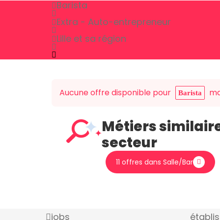
Barista
Extra - Auto-entrepreneur
Lille et sa région
Aucune offre disponible pour
mai
Barista
Métiers similair
secteur
11 offres dans Salle/Bar
jobs
établi