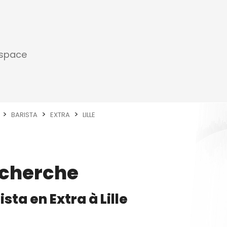
espace
BARISTA
EXTRA
LILLE
echerche
ista
en
Extra
à
Lille