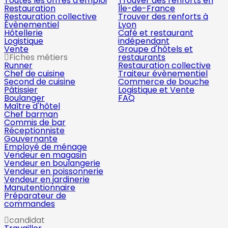
Toutes les offres d'emploi
Trouver des renforts en
Restauration
Île-de-France
Restauration collective
Trouver des renforts à
Évènementiel
Lyon
Hôtellerie
Café et restaurant
Logistique
indépendant
Vente
Groupe d'hôtels et
Fiches métiers
restaurants
Runner
Restauration collective
Chef de cuisine
Traiteur évènementiel
Second de cuisine
Commerce de bouche
Pâtissier
Logistique et Vente
Boulanger
FAQ
Maître d'hôtel
Chef barman
Commis de bar
Réceptionniste
Gouvernante
Employé de ménage
Vendeur en magasin
Vendeur en boulangerie
Vendeur en poissonnerie
Vendeur en jardinerie
Manutentionnaire
Préparateur de
commandes
candidat