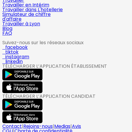
Travailler
Travailler en Intérim
Travailler dans L'hotellerie
Simulateur de chiffre
d'affaire
Travailler à Lyon
Blog
FAQ
Suivez-nous sur les réseaux sociaux
facebook
tiktok
instagram
linkedin
TÉLÉCHARGER L’APPLICATION ÉTABLISSEMENT
TÉLÉCHARGER L’APPLICATION CANDIDAT
Contact
|
Rejoins-nous
|
Medias
|
Avis
CGU
|
Charte de confidentialité