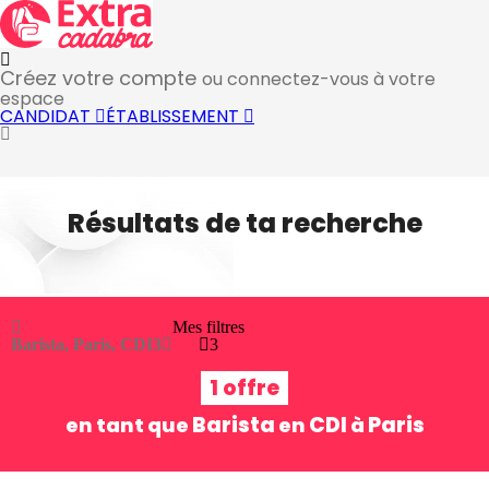
Créez votre compte
ou connectez-vous à votre
espace
CANDIDAT
ÉTABLISSEMENT
Résultats de ta recherche
Mes filtres
Barista, Paris, CDI
3
3
1 offre
Barista
CDI
Paris
en tant que
en
à