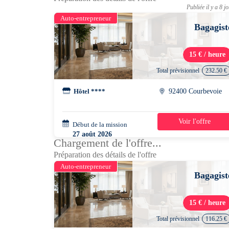
Publiée il y a 8 j
Auto-entrepreneur
Bagagist
15 € / heure
Total prévisionnel
232.50 €
Hôtel ****
92400 Courbevoie
Voir l'offre
Début de la mission
2 jours
27 août 2026
Chargement de l'offre...
10h00 - 18h30
Préparation des détails de l'offre
Auto-entrepreneur
Bagagist
15 € / heure
Total prévisionnel
116.25 €