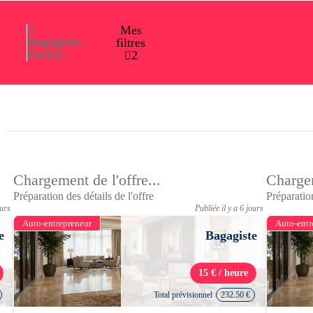
Mes
Bagagiste,
filtres
Paris
2
2
Chargement de l'offre...
Chargem
Préparation des détails de l'offre
Préparation
ours
Publiée il y a 6 jours
Auto-entrepreneur
Auto-entr
e
Bagagiste
15 € / heure
Total prévisionnel
232.50 €