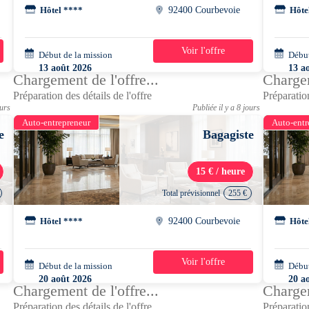
Hôtel ****
92400 Courbevoie
Hôte
Voir l'offre
Début de la mission
2 jours
Début
13 août 2026
13 a
Chargement de l'offre...
Chargem
10h00 - 18h30
10h0
Préparation des détails de l'offre
Préparation
ours
Publiée il y a 8 jours
Auto-entrepreneur
Auto-entr
e
Bagagiste
15 € / heure
Total prévisionnel
255 €
Hôtel ****
92400 Courbevoie
Hôte
Voir l'offre
Début de la mission
2 jours
Début
20 août 2026
20 a
Chargement de l'offre...
Chargem
10h00 - 18h30
10h0
Préparation des détails de l'offre
Préparation