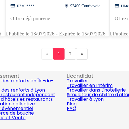
Hôtel ****
92400 Courbevoie
Hôte
Offre déjà pourvue
Offre 
6
Publiée le 13/07/2026 - Expirée le 15/07/2026
Publiée
«
»
1
2
ssement
candidat
 des renforts en Île-de-
Travailler
Travailler en Intérim
 des renforts à Lyon
Travailler dans L'hotellerie
 restaurant indépendant
Simulateur de chiffre d'affa
d'hôtels et restaurants
Travailler à Lyon
ation collective
Blog
r évènementiel
FAQ
ce de bouche
que et Vente