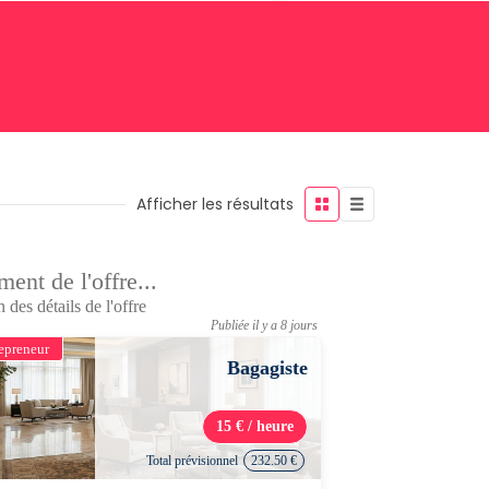
Afficher les résultats
ent de l'offre...
 des détails de l'offre
Publiée il y a 8 jours
epreneur
Bagagiste
15 € / heure
Total prévisionnel
232.50 €