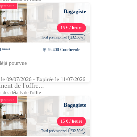
epreneur
Bagagiste
15 € / heure
Total prévisionnel
232.50 €
l ****
92400 Courbevoie
déjà pourvue
 le 09/07/2026 - Expirée le 11/07/2026
ent de l'offre...
 des détails de l'offre
epreneur
Bagagiste
15 € / heure
Total prévisionnel
232.50 €