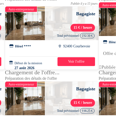
ours
Publiée il y a 15 jours
Auto-entr
Auto-entrepreneur
e
Bagagiste
15 € / heure
Total prévisionnel
232.50 €
Hôte
Hôtel ****
92400 Courbevoie
Offre 
Voir l'offre
Début de la mission
2 jours
Publiée
27 août 2026
Chargement de l'offre...
Chargem
10h00 - 18h30
Préparation des détails de l'offre
Préparation
Auto-entrepreneur
Auto-entr
e
Bagagiste
15 € / heure
Total prévisionnel
116.25 €