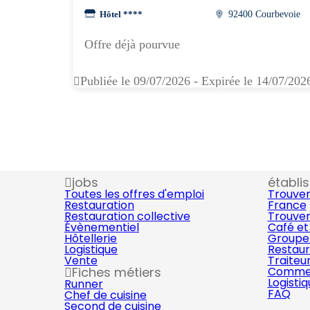
Hôtel ****
92400 Courbevoie
Offre déjà pourvue
Publiée le 09/07/2026 - Expirée le 14/07/202
jobs
établi
Toutes les offres d'emploi
Trouver
Restauration
France
Restauration collective
Trouver
Évènementiel
Café et
Hôtellerie
Groupe 
Logistique
Restaur
Vente
Traiteu
Fiches métiers
Commer
Logisti
Runner
FAQ
Chef de cuisine
Second de cuisine