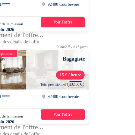
l ****
92400 Courbevoie
Voir l'offre
 de la mission
2 jours
oût 2026
ent de l'offre...
0 - 18h30
 des détails de l'offre
Publiée il y a 15 jours
epreneur
Bagagiste
15 € / heure
Total prévisionnel
232.50 €
l ****
92400 Courbevoie
Voir l'offre
 de la mission
2 jours
oût 2026
ent de l'offre...
0 - 18h30
 des détails de l'offre