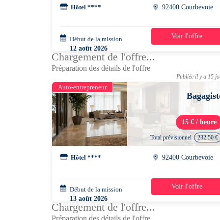
Hôtel ****
92400 Courbevoie
Voir l'offre
Début de la mission
1 jour
12 août 2026
Chargement de l'offre...
10h00 - 18h30
Préparation des détails de l'offre
Publiée il y a 15 j
Auto-entrepreneur
Bagagist
15 € / heure
Total prévisionnel
232.50 €
Hôtel ****
92400 Courbevoie
Voir l'offre
Début de la mission
2 jours
13 août 2026
Chargement de l'offre...
10h00 - 18h30
Préparation des détails de l'offre