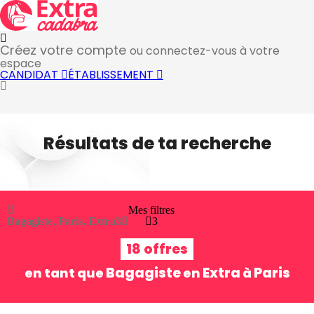
Créez votre compte
ou connectez-vous à votre
espace
CANDIDAT
ÉTABLISSEMENT
Résultats de ta recherche
Mes filtres
Bagagiste, Paris, Extra
3
3
18 offres
Bagagiste
Extra
Paris
en tant que
en
à