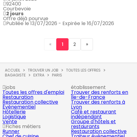
92400
Courbevoie
2 jours
Offre déjà pourvue
Publiée le 13/07/2026 - Expirée le 16/07/2026
«
»
1
2
ACCUEIL
TROUVER UN JOB
TOUTES LES OFFRES
BAGAGISTE
EXTRA
PARIS
jobs
établissement
Toutes les offres d'emploi
Trouver des renforts en
Restauration
Île-de-France
Restauration collective
Trouver des renforts à
Évènementiel
Lyon
Hôtellerie
Café et restaurant
Logistique
indépendant
Vente
Groupe d'hôtels et
Fiches métiers
restaurants
Runner
Restauration collective
Chef de cuisine
Traiteur évènementiel