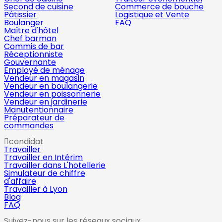
Second de cuisine
Commerce de bouche
Pâtissier
Logistique et Vente
Boulanger
FAQ
Maître d'hôtel
Chef barman
Commis de bar
Réceptionniste
Gouvernante
Employé de ménage
Vendeur en magasin
Vendeur en boulangerie
Vendeur en poissonnerie
Vendeur en jardinerie
Manutentionnaire
Préparateur de
commandes
candidat
Travailler
Travailler en Intérim
Travailler dans L'hotellerie
Simulateur de chiffre
d'affaire
Travailler à Lyon
Blog
FAQ
Suivez-nous sur les réseaux sociaux