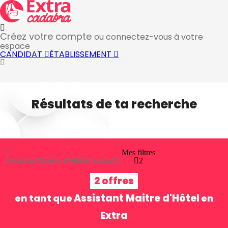
Créez votre compte
ou connectez-vous à votre
espace
CANDIDAT
ÉTABLISSEMENT
Résultats de ta recherche
Mes filtres
Assistant Maitre d'Hôtel, Extra
2
2
2 offres
Assistant Maitre d'Hôtel
en tant que
en
Extra