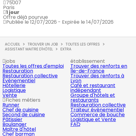
75007
Paris
1 jour
Offre déjà pourvue
Publiée le 12/07/2026 - Expirée le 14/07/2026
ACCUEIL
TROUVER UN JOB
TOUTES LES OFFRES
ASSISTANT MAITRE D'HÔTEL
EXTRA
jobs
établissement
Toutes les offres d'emploi
Trouver des renforts en
Restauration
Île-de-France
Restauration collective
Trouver des renforts à
Évènementiel
Lyon
Hôtellerie
Café et restaurant
Logistique
indépendant
Vente
Groupe d'hôtels et
Fiches métiers
restaurants
Runner
Restauration collective
Chef de cuisine
Traiteur évènementiel
Second de cuisine
Commerce de bouche
Pâtissier
Logistique et Vente
Boulanger
FAQ
Maître d'hôtel
Chef barman