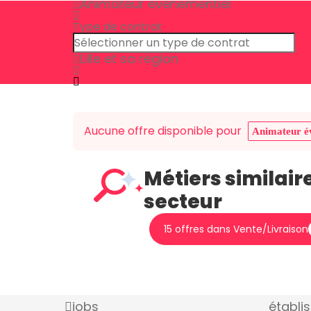
Animateur évènementiel
Type de contrat
Lille et sa région
Aucune offre disponible pour
Animateur é
Métiers similair
secteur
15 offres dans Vente/Livraison
jobs
établi