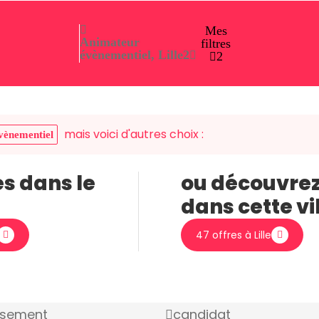
Mes
Animateur
filtres
évènementiel, Lille
2
2
mais voici d'autres choix :
vènementiel
es dans le
ou découvrez
dans cette vi
47 offres à Lille
ssement
candidat