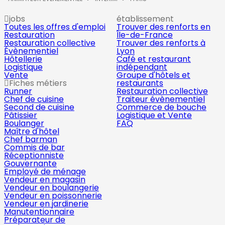
jobs
établissement
Toutes les offres d'emploi
Trouver des renforts en
Restauration
Île-de-France
Restauration collective
Trouver des renforts à
Évènementiel
Lyon
Hôtellerie
Café et restaurant
Logistique
indépendant
Vente
Groupe d'hôtels et
Fiches métiers
restaurants
Runner
Restauration collective
Chef de cuisine
Traiteur évènementiel
Second de cuisine
Commerce de bouche
Pâtissier
Logistique et Vente
Boulanger
FAQ
Maître d'hôtel
Chef barman
Commis de bar
Réceptionniste
Gouvernante
Employé de ménage
Vendeur en magasin
Vendeur en boulangerie
Vendeur en poissonnerie
Vendeur en jardinerie
Manutentionnaire
Préparateur de