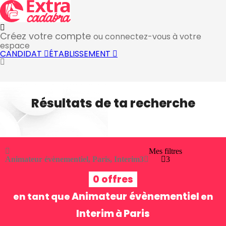
Créez votre compte
ou connectez-vous à votre
espace
CANDIDAT
ÉTABLISSEMENT
Résultats de ta recherche
Mes filtres
Animateur évènementiel, Paris, Interim
3
3
0 offres
Animateur évènementiel
en tant que
en
Interim
Paris
à