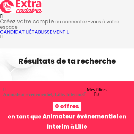
Créez votre compte
ou connectez-vous à votre
espace
CANDIDAT
ÉTABLISSEMENT
Résultats de ta recherche
Mes filtres
Animateur évènementiel, Lille, Interim
3
3
0 offres
Animateur évènementiel
en tant que
en
Interim
Lille
à