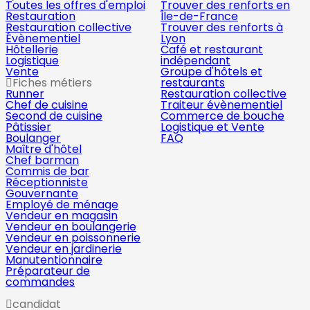
Toutes les offres d'emploi
Trouver des renforts en
Restauration
Île-de-France
Restauration collective
Trouver des renforts à
Évènementiel
Lyon
Hôtellerie
Café et restaurant
Logistique
indépendant
Vente
Groupe d'hôtels et
Fiches métiers
restaurants
Runner
Restauration collective
Chef de cuisine
Traiteur évènementiel
Second de cuisine
Commerce de bouche
Pâtissier
Logistique et Vente
Boulanger
FAQ
Maître d'hôtel
Chef barman
Commis de bar
Réceptionniste
Gouvernante
Employé de ménage
Vendeur en magasin
Vendeur en boulangerie
Vendeur en poissonnerie
Vendeur en jardinerie
Manutentionnaire
Préparateur de
commandes
candidat