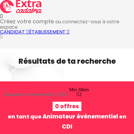
Créez votre compte
ou connectez-vous à votre
espace
CANDIDAT
ÉTABLISSEMENT
Résultats de ta recherche
Mes filtres
Animateur évènementiel, CDI
2
2
0 offres
Animateur évènementiel
en tant que
en
CDI