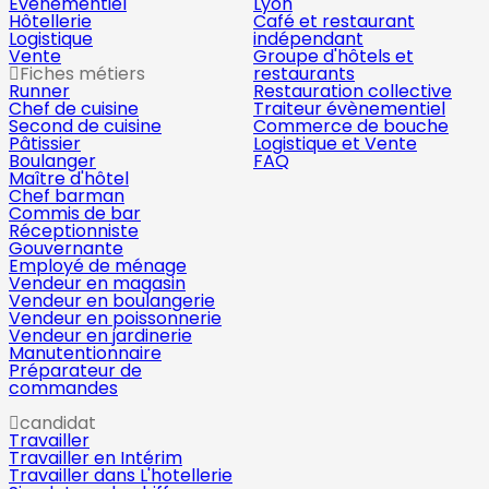
Évènementiel
Lyon
Hôtellerie
Café et restaurant
Logistique
indépendant
Vente
Groupe d'hôtels et
Fiches métiers
restaurants
Runner
Restauration collective
Chef de cuisine
Traiteur évènementiel
Second de cuisine
Commerce de bouche
Pâtissier
Logistique et Vente
Boulanger
FAQ
Maître d'hôtel
Chef barman
Commis de bar
Réceptionniste
Gouvernante
Employé de ménage
Vendeur en magasin
Vendeur en boulangerie
Vendeur en poissonnerie
Vendeur en jardinerie
Manutentionnaire
Préparateur de
commandes
candidat
Travailler
Travailler en Intérim
Travailler dans L'hotellerie