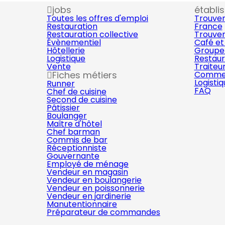
jobs
établi
Toutes les offres d'emploi
Trouver
Restauration
France
Restauration collective
Trouver
Évènementiel
Café et
Hôtellerie
Groupe 
Logistique
Restaur
Vente
Traiteu
Fiches métiers
Commer
Logisti
Runner
FAQ
Chef de cuisine
Second de cuisine
Pâtissier
Boulanger
Maître d'hôtel
Chef barman
Commis de bar
Réceptionniste
Gouvernante
Employé de ménage
Vendeur en magasin
Vendeur en boulangerie
Vendeur en poissonnerie
Vendeur en jardinerie
Manutentionnaire
Préparateur de commandes