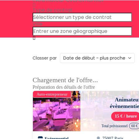
Type de contrat
Ville
Classer par
Chargement de l'offre...
Préparation des détails de l'offre
Auto-entrepreneur
Animateu
évènementie
15 € / heure
Total prévisionnel
60 €
Evénementiel
75007 Paris