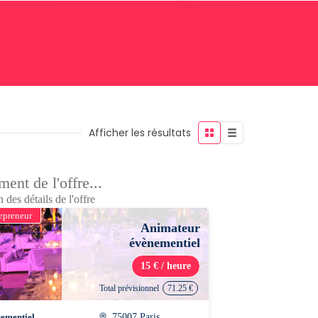
Afficher les résultats
ent de l'offre...
 des détails de l'offre
epreneur
Animateur
évènementiel
15 € / heure
Total prévisionnel
71.25 €
ementiel
75007 Paris