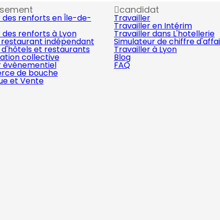
ssement
candidat
 des renforts en Île-de-
Travailler
Travailler en Intérim
 des renforts à Lyon
Travailler dans L'hotellerie
 restaurant indépendant
Simulateur de chiffre d'affa
d'hôtels et restaurants
Travailler à Lyon
ation collective
Blog
r évènementiel
FAQ
ce de bouche
que et Vente