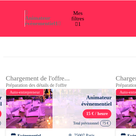
Mes
Animateur
filtres
évènementiel
1
1
Chargement de l'offre...
Chargem
Préparation des détails de l'offre
Préparation
Auto-entrepreneur
Auto-entr
r
Animateur
l
évènementiel
15 € / heure
Total prévisionnel
75 €
Evénementiel
75007 Paris
Evén