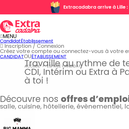
Extracadabra arrive à Lille
MENU
Candidat
Établissement
Inscription / Connexion
Créez votre compte
ou connectez-vous à votre 
OU
CANDIDAT
ÉTABLISSEMENT
Travaille au rythme de t
ACCUEIL
ESPACE CANDIDAT
CDI, Intérim ou Extra à P
à toi !
Découvre nos
offres d’emplo
salle, cuisine, hôtellerie, évènementiel, 