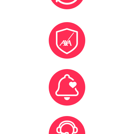
Un règlement de tes prestations effectuées avec la
plateforme pour chaque semaine travaillée.
Nous t'offrons une assurance et une prévoyance grâce à
notre partenaire AXA.
Arrête de chercher et reçois les offres qui te
correspondent vraiment !