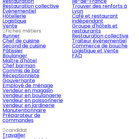
Restauration
Île-de-France
Restauration collective
Trouver des renforts à
Évènementiel
Lyon
Hôtellerie
Café et restaurant
Logistique
indépendant
Vente
Groupe d'hôtels et
Fiches métiers
restaurants
Runner
Restauration collective
Chef de cuisine
Traiteur évènementiel
Second de cuisine
Commerce de bouche
Pâtissier
Logistique et Vente
Boulanger
FAQ
Maître d'hôtel
Chef barman
Commis de bar
Réceptionniste
Gouvernante
Employé de ménage
Vendeur en magasin
Vendeur en boulangerie
Vendeur en poissonnerie
Vendeur en jardinerie
Manutentionnaire
Préparateur de
commandes
candidat
Travailler