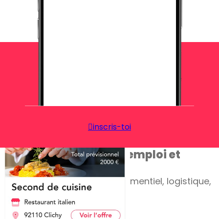
inscris-toi
Découvre nos
offres d’emploi et
missions
ponctuelles
salle, cuisine, hôtellerie, évènementiel, logistique,
vente