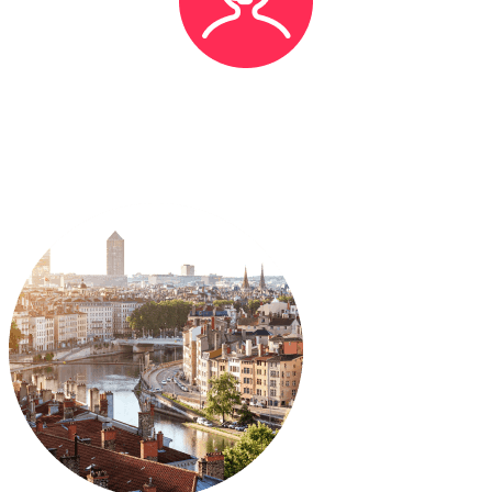
Une équipe est à ton écoute 6j/7 pour veiller au bon
déroulement de tes missions.