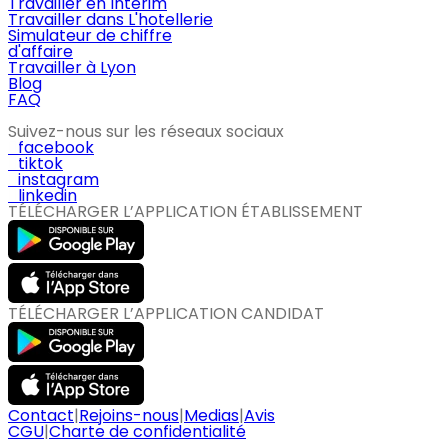
Travailler en Intérim
Travailler dans L'hotellerie
Simulateur de chiffre
d'affaire
Travailler à Lyon
Blog
FAQ
Suivez-nous sur les réseaux sociaux
facebook
tiktok
instagram
linkedin
TÉLÉCHARGER L’APPLICATION ÉTABLISSEMENT
TÉLÉCHARGER L’APPLICATION CANDIDAT
Contact
|
Rejoins-nous
|
Medias
|
Avis
CGU
|
Charte de confidentialité