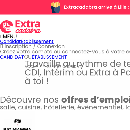
Extracadabra arrive à Lille
MENU
Candidat
Établissement
Inscription / Connexion
Créez votre compte
ou connectez-vous à votre 
OU
CANDIDAT
ÉTABLISSEMENT
Travaille au rythme de t
ACCUEIL
ESPACE CANDIDAT
CDI, Intérim ou Extra à P
à toi !
Découvre nos
offres d’emplo
salle, cuisine, hôtellerie, évènementiel, 