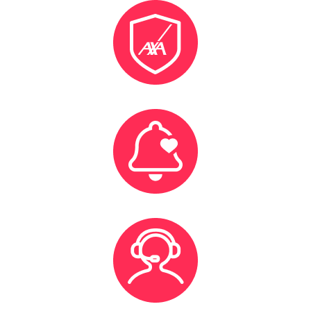
Une assurance Axa : En tant qu’auto-entrepreneur, tu es
assuré gratuitement par Extracadabra auprès d’AXA.
Arrête de chercher et reçois les offres qui te
correspondent vraiment !
Une équipe dédiée pour t’accompagner avant, pendant