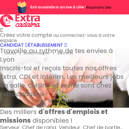
Extracadabra arrive à Lille !
Rejoindre Lille
Créez votre compte
ou connectez-vous à votre
espace
CANDIDAT
ÉTABLISSEMENT
Travaille au rythme de tes envies à
ACCUEIL
ESPACE CANDIDAT
JOB À LYON
Lyon
Inscris-toi et reçois toutes nos offres
Extra, CDI et intérim. Les meilleurs jobs
en salle, cuisine et vente sont chez
Extracadabra !
inscris-toi
Des milliers
d'offres d'emplois et
missions
disponibles !
Serveur, Chef de rang, Vendeur, Chef de partie…