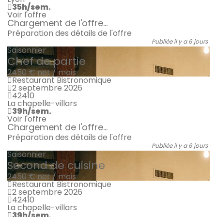
35h/sem.
Voir l'offre
Chargement de l'offre...
Préparation des détails de l'offre
Publiée il y a 6 jours
Saisonnier
Chef de partie
2450 €
net / mois
Restaurant Bistronomique
2 septembre 2026
42410
La chapelle-villars
39h/sem.
Voir l'offre
Chargement de l'offre...
Préparation des détails de l'offre
Publiée il y a 6 jours
Saisonnier
Second de cuisine
2450 €
net / mois
Restaurant Bistronomique
2 septembre 2026
42410
La chapelle-villars
39h/sem.