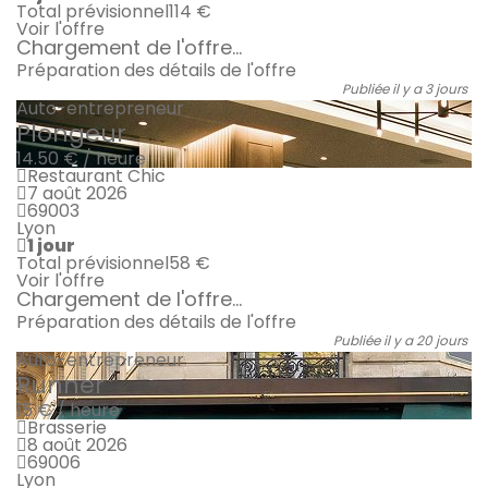
Total prévisionnel
114 €
Voir l'offre
Chargement de l'offre...
Préparation des détails de l'offre
Publiée il y a 3 jours
Auto-entrepreneur
Plongeur
14.50 € / heure
Restaurant Chic
7 août 2026
69003
Lyon
1 jour
Total prévisionnel
58 €
Voir l'offre
Chargement de l'offre...
Préparation des détails de l'offre
Publiée il y a 20 jours
Auto-entrepreneur
Runner
15 € / heure
Brasserie
8 août 2026
69006
Lyon