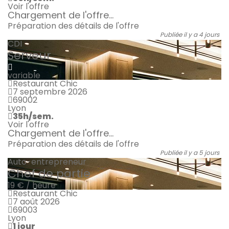
Voir l'offre
Chargement de l'offre...
Préparation des détails de l'offre
Publiée il y a 4 jours
CDI
Serveur
variable
Restaurant Chic
7 septembre 2026
69002
Lyon
35h/sem.
Voir l'offre
Chargement de l'offre...
Préparation des détails de l'offre
Publiée il y a 5 jours
Auto-entrepreneur
Chef de partie
19 € / heure
Restaurant Chic
7 août 2026
69003
Lyon
1 jour