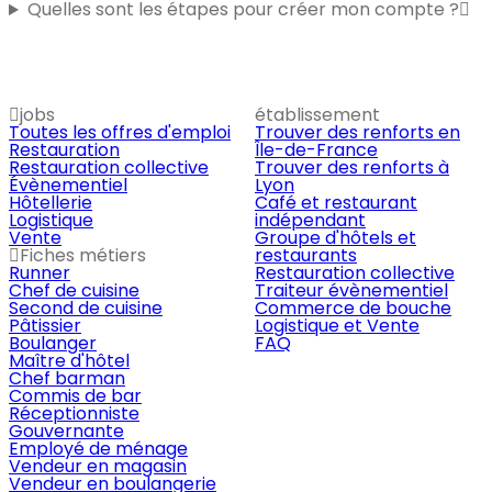
Quelles sont les étapes pour créer mon compte ?
jobs
établissement
Toutes les offres d'emploi
Trouver des renforts en
Restauration
Île-de-France
Restauration collective
Trouver des renforts à
Évènementiel
Lyon
Hôtellerie
Café et restaurant
Logistique
indépendant
Vente
Groupe d'hôtels et
Fiches métiers
restaurants
Runner
Restauration collective
Chef de cuisine
Traiteur évènementiel
Second de cuisine
Commerce de bouche
Pâtissier
Logistique et Vente
Boulanger
FAQ
Maître d'hôtel
Chef barman
Commis de bar
Réceptionniste
Gouvernante
Employé de ménage
Vendeur en magasin
Vendeur en boulangerie