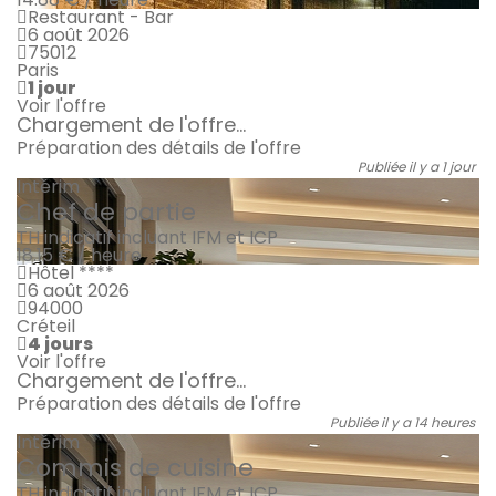
Restaurant - Bar
6 août 2026
75012
Paris
1 jour
Voir l'offre
Chargement de l'offre...
Préparation des détails de l'offre
Publiée il y a 1 jour
Intérim
Chef de partie
TH indicatif incluant IFM et ICP
18.15 € / heure
Hôtel ****
6 août 2026
94000
Créteil
4 jours
Voir l'offre
Chargement de l'offre...
Préparation des détails de l'offre
Publiée il y a 14 heures
Intérim
Commis de cuisine
TH indicatif incluant IFM et ICP