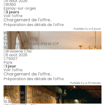
6 août 2026
91360
Epinay-sur-orges
2 jours
Voir l'offre
Chargement de l'offre...
Préparation des détails de l'offre
Publiée il y a 9 jours
Intérim
Chef de rang
TH indicatif incluant IFM et ICP
18.15 € / heure
Brasserie Chic
6 août 2026
75007
Paris
1 jour
Voir l'offre
Chargement de l'offre...
Préparation des détails de l'offre
Publiée il y a 15 heures
Intérim
Chef de partie
TH indicatif incluant IFM et ICP
19.36 € / heure