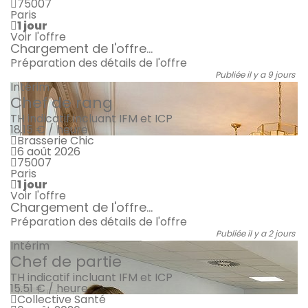
75007
Paris
1 jour
Voir l'offre
Chargement de l'offre...
Préparation des détails de l'offre
Publiée il y a 9 jours
Intérim
Chef de rang
TH indicatif incluant IFM et ICP
18.15 € / heure
Brasserie Chic
6 août 2026
75007
Paris
1 jour
Voir l'offre
Chargement de l'offre...
Préparation des détails de l'offre
Publiée il y a 2 jours
Intérim
Chef de partie
TH indicatif incluant IFM et ICP
15.51 € / heure
Collective Santé