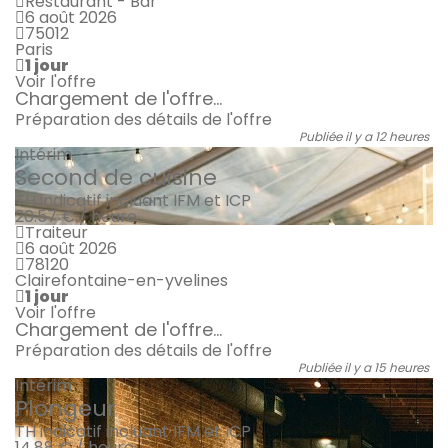
Restaurant - Bar
6 août 2026
75012
Paris
1 jour
Voir l'offre
Chargement de l'offre...
Préparation des détails de l'offre
Publiée il y a 12 heures
Intérim
Second de cuisine
TH indicatif incluant IFM et ICP
20.57 € / heure
Traiteur
6 août 2026
78120
Clairefontaine-en-yvelines
1 jour
Voir l'offre
Chargement de l'offre...
Préparation des détails de l'offre
Publiée il y a 15 heures
Intérim
Plongeur
TH indicatif incluant IFM et ICP
14.88 € / heure