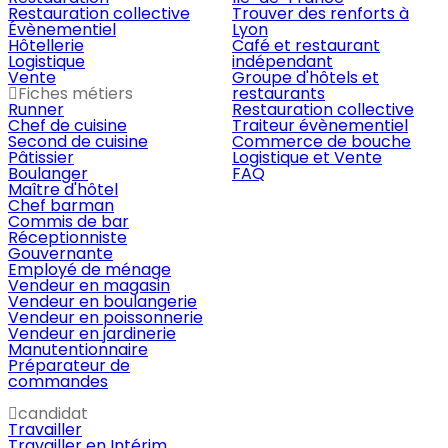
Restauration collective
Trouver des renforts à
Évènementiel
Lyon
Hôtellerie
Café et restaurant
Logistique
indépendant
Vente
Groupe d'hôtels et
Fiches métiers
restaurants
Runner
Restauration collective
Chef de cuisine
Traiteur évènementiel
Second de cuisine
Commerce de bouche
Pâtissier
Logistique et Vente
Boulanger
FAQ
Maître d'hôtel
Chef barman
Commis de bar
Réceptionniste
Gouvernante
Employé de ménage
Vendeur en magasin
Vendeur en boulangerie
Vendeur en poissonnerie
Vendeur en jardinerie
Manutentionnaire
Préparateur de
commandes
candidat
Travailler
Travailler en Intérim