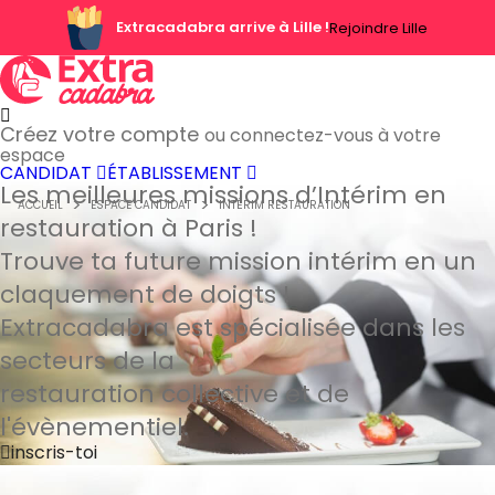
Extracadabra arrive à Lille !
Rejoindre Lille
Créez votre compte
ou connectez-vous à votre
espace
CANDIDAT
ÉTABLISSEMENT
Les meilleures missions d’Intérim
en
ACCUEIL
ESPACE CANDIDAT
INTÉRIM RESTAURATION
restauration à Paris !
Trouve ta future mission intérim en un
claquement de doigts !
Extracadabra est spécialisée dans les
secteurs de la
restauration collective et de
l'évènementiel.
inscris-toi