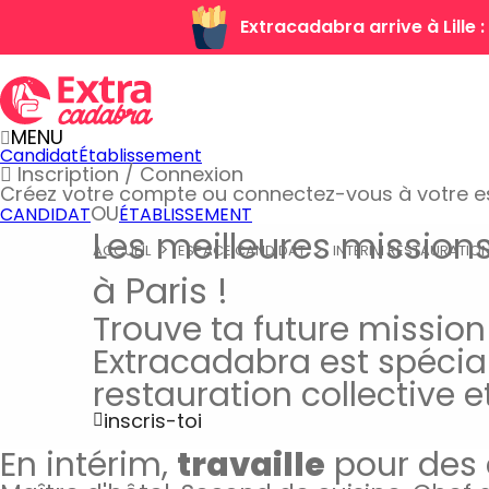
Extracadabra arrive à Lille
MENU
Candidat
Établissement
Inscription / Connexion
Créez votre compte
ou connectez-vous à votre 
OU
CANDIDAT
ÉTABLISSEMENT
Les meilleures mission
ACCUEIL
ESPACE CANDIDAT
INTÉRIM RESTAURATIO
à Paris !
Trouve ta future mission
Extracadabra est spécial
restauration collective e
inscris-toi
En intérim,
travaille
pour des 