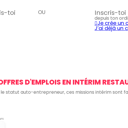
is-toi
Inscris-to
OU
depuis ton ord
Je crée un
J’ai déjà un
OFFRES D'EMPLOIS EN INTÉRIM RESTA
s le statut auto-entrepreneur, ces missions intérim sont fai
urs