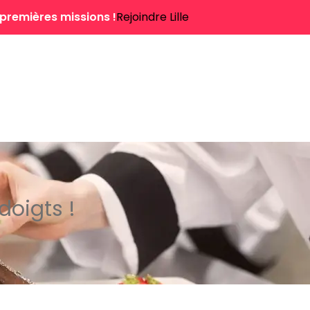
 premières missions !
Rejoindre Lille
doigts !