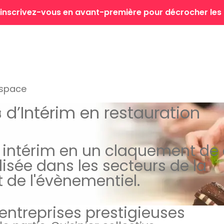
 : inscrivez-vous en avant-première pour décrocher les
espace
s d’Intérim
en restauration
N
 intérim en un claquement de 
isée dans les secteurs de la
t de l'évènementiel.
entreprises prestigieuses