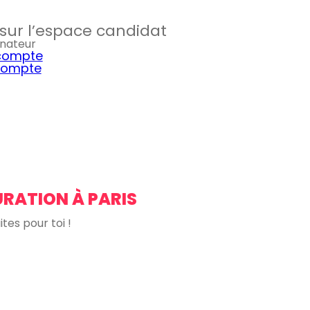
i sur l’espace candidat
inateur
 compte
 compte
URATION À PARIS
tes pour toi !